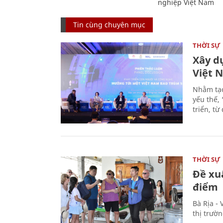
nghiệp Việt Nam
Tin cùng chuyên mục
THỜI SỰ
Xây d
Việt 
Nhằm tạo
yếu thế,
triển, t
THỜI SỰ
Đề xu
điểm
Bà Rịa -
thị trườ