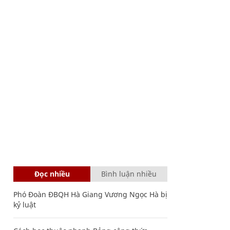
Đọc nhiều
Bình luận nhiều
Phó Đoàn ĐBQH Hà Giang Vương Ngọc Hà bị
kỷ luật