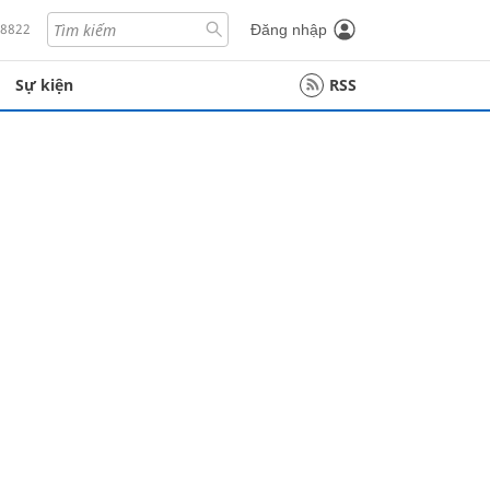
18822
Đăng nhập
Sự kiện
RSS