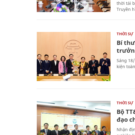
thời tái
Truyền h
THỜI SỰ
Bí th
trưởn
Sáng 18/
kiện toà
THỜI SỰ
Bộ TT
đạo c
Nhận địn