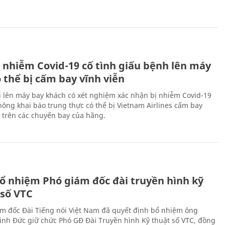
 nhiễm Covid-19 cố tình giấu bệnh lên máy
 thể bị cấm bay vĩnh viễn
i lên máy bay khách có xét nghiệm xác nhận bị nhiễm Covid-19
ông khai báo trung thực có thể bị Vietnam Airlines cấm bay
n trên các chuyến bay của hãng.
ổ nhiệm Phó giám đốc đài truyền hình kỹ
 số VTC
m đốc Đài Tiếng nói Việt Nam đã quyết định bổ nhiệm ông
nh Đức giữ chức Phó GĐ Đài Truyền hình Kỹ thuật số VTC, đồng