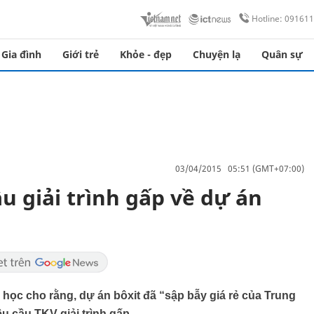
Hotline: 09161
Gia đình
Giới trẻ
Khỏe - đẹp
Chuyện lạ
Quân sự
03/04/2015 05:51 (GMT+07:00)
u giải trình gấp về dự án
 học cho rằng, dự án bôxit đã “sập bẫy giá rẻ của Trung
 cầu TKV giải trình gấp.