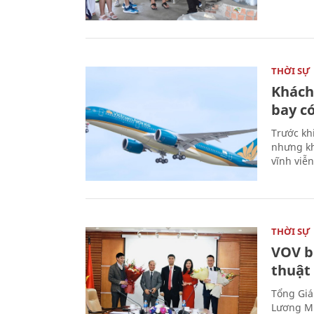
THỜI SỰ
Khách
bay có
Trước kh
nhưng kh
vĩnh viễ
THỜI SỰ
VOV b
thuật
Tổng Giá
Lương Mi