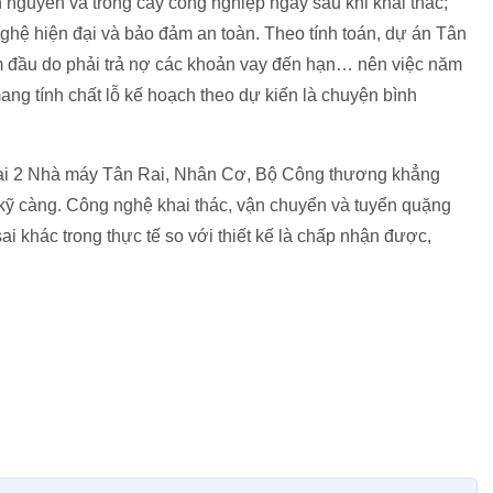
nguyên và trồng cây công nghiệp ngay sau khi khai thác;
hệ hiện đại và bảo đảm an toàn. Theo tính toán, dự án Tân
m đầu do phải trả nợ các khoản vay đến hạn… nên việc năm
ang tính chất lỗ kế hoạch theo dự kiến là chuyện bình
tại 2 Nhà máy Tân Rai, Nhân Cơ, Bộ Công thương khẳng
 kỹ càng. Công nghệ khai thác, vận chuyển và tuyển quặng
ai khác trong thực tế so với thiết kế là chấp nhận được,