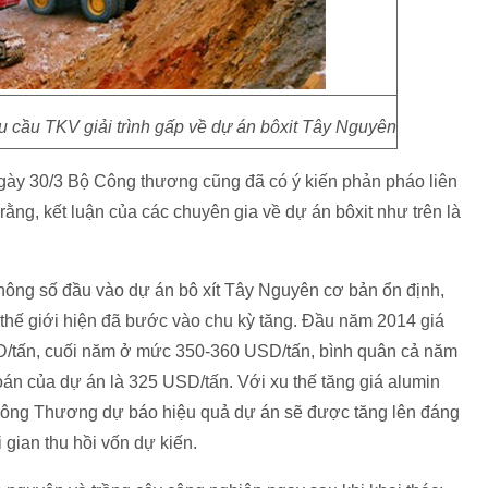
 cầu TKV giải trình gấp về dự án bôxit Tây Nguyên
 ngày 30/3 Bộ Công thương cũng đã có ý kiến phản pháo liên
ằng, kết luận của các chuyên gia về dự án bôxit như trên là
hông số đầu vào dự án bô xít Tây Nguyên cơ bản ổn định,
n thế giới hiện đã bước vào chu kỳ tăng. Đầu năm 2014 giá
/tấn, cuối năm ở mức 350-360 USD/tấn, bình quân cả năm
oán của dự án là 325 USD/tấn. Với xu thế tăng giá alumin
Công Thương dự báo hiệu quả dự án sẽ được tăng lên đáng
i gian thu hồi vốn dự kiến.