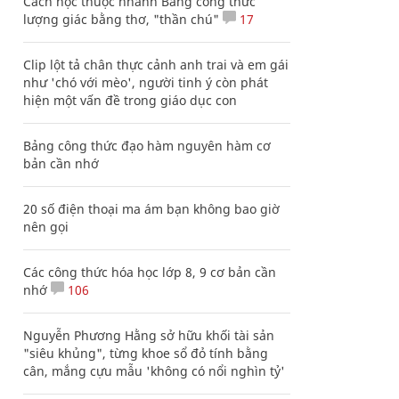
Cách học thuộc nhanh Bảng công thức
lượng giác bằng thơ, "thần chú"
17
Clip lột tả chân thực cảnh anh trai và em gái
như 'chó với mèo', người tinh ý còn phát
hiện một vấn đề trong giáo dục con
Bảng công thức đạo hàm nguyên hàm cơ
bản cần nhớ
20 số điện thoại ma ám bạn không bao giờ
nên gọi
Các công thức hóa học lớp 8, 9 cơ bản cần
nhớ
106
Nguyễn Phương Hằng sở hữu khối tài sản
"siêu khủng", từng khoe sổ đỏ tính bằng
cân, mắng cựu mẫu 'không có nổi nghìn tỷ'