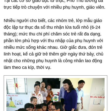
Tại các cơ sở giáo dục tư thục, Phó Thủ tướng đã
trực tiếp trò chuyện với nhiều phụ huynh, giáo viên.
Nhiều người cho biết, các nhóm trẻ, lớp mẫu giáo
độc lập tư thục đa số thu nhận lứa tuổi nhỏ (6-24
tháng); mức thu chi phí chăm sóc trẻ rất đa dạng,
phần lớn phù hợp với thu nhập của phụ huynh với
nhiều mức sống khác nhau. Giờ giấc đưa, đón trẻ
linh hoạt, kể cả giữ trẻ thêm giờ ngày thứ bảy, chủ
nhật cho những phụ huynh là công nhân lao động
làm theo ca kíp, thời vụ.