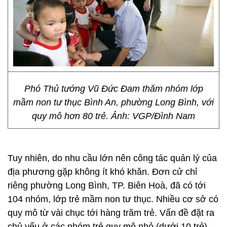
Phó Thủ tướng Vũ Đức Đam thăm nhóm lớp
mầm non tư thục Bình An, phường Long Bình, với
quy mô hơn 80 trẻ. Ảnh: VGP/Đình Nam
Tuy nhiên, do nhu cầu lớn nên công tác quản lý của
địa phương gặp không ít khó khăn. Đơn cử chỉ
riêng phường Long Bình, TP. Biên Hoà, đã có tới
104 nhóm, lớp trẻ mầm non tư thục. Nhiều cơ sở có
quy mô từ vài chục tới hàng trăm trẻ. Vấn đề đặt ra
chủ yếu ở các nhóm trẻ quy mô nhỏ (dưới 10 trẻ),