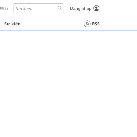
18822
Đăng nhập
Sự kiện
RSS