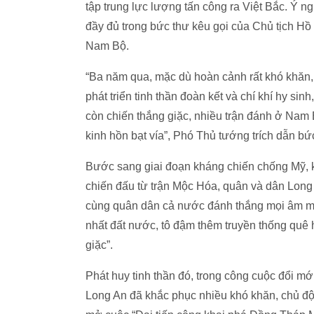
tập trung lực lượng tấn công ra Việt Bắc. Ý n
đầy đủ trong bức thư kêu gọi của Chủ tịch Hồ
Nam Bộ.
“Ba năm qua, mặc dù hoàn cảnh rất khó khăn
phát triển tinh thần đoàn kết và chí khí hy 
còn chiến thắng giặc, nhiều trận đánh ở Nam
kinh hồn bạt vía”, Phó Thủ tướng trích dẫn bứ
Bước sang giai đoạn kháng chiến chống Mỹ, k
chiến đấu từ trận Mộc Hóa, quân và dân Long A
cùng quân dân cả nước đánh thắng mọi âm mư
nhất đất nước, tô đậm thêm truyền thống quê
giặc”.
Phát huy tinh thần đó, trong công cuộc đổi 
Long An đã khắc phục nhiều khó khăn, chủ độn