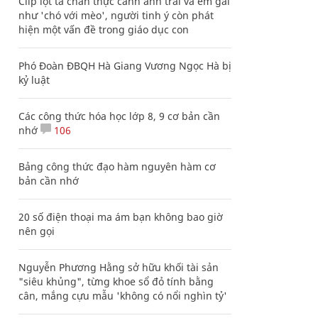
Clip lột tả chân thực cảnh anh trai và em gái
như 'chó với mèo', người tinh ý còn phát
hiện một vấn đề trong giáo dục con
Phó Đoàn ĐBQH Hà Giang Vương Ngọc Hà bị
kỷ luật
Các công thức hóa học lớp 8, 9 cơ bản cần
nhớ
106
Bảng công thức đạo hàm nguyên hàm cơ
bản cần nhớ
20 số điện thoại ma ám bạn không bao giờ
nên gọi
Nguyễn Phương Hằng sở hữu khối tài sản
"siêu khủng", từng khoe sổ đỏ tính bằng
cân, mắng cựu mẫu 'không có nổi nghìn tỷ'