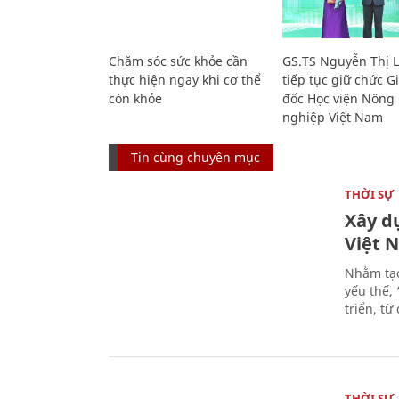
Chăm sóc sức khỏe cần
GS.TS Nguyễn Thị 
thực hiện ngay khi cơ thể
tiếp tục giữ chức 
còn khỏe
đốc Học viện Nông
nghiệp Việt Nam
Tin cùng chuyên mục
THỜI SỰ
Xây d
Việt 
Nhằm tạo
yếu thế,
triển, t
THỜI SỰ