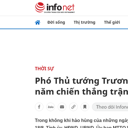
Đời sống
Thị trường
Thế giới
THỜI SỰ
Phó Thủ tướng Trương
năm chiến thắng trậ
Trong không khi hào hùng của những ngày
18/8, Tỉnh ủy, HĐND, UBND, Ủy ban MTTQ V