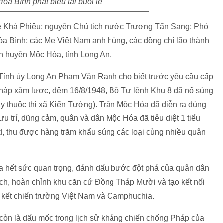
a Bình phát biểu tại buổi lễ
ê Khả Phiêu; nguyên Chủ tịch nước Trương Tấn Sang; Phó
 Bình; các Mẹ Việt Nam anh hùng, các đồng chí lão thành
n huyện Mộc Hóa, tỉnh Long An.
thư Tỉnh ủy Long An Phạm Văn Rạnh cho biết trước yêu cầu cấp
háp xâm lược, đêm 16/8/1948, Bộ Tư lệnh Khu 8 đã nổ súng
y thuộc thị xã Kiến Tường). Trận Mộc Hóa đã diễn ra đúng
u trí, dũng cảm, quân và dân Mộc Hóa đã tiêu diệt 1 tiểu
d, thu được hàng trăm khẩu súng các loại cùng nhiều quân
a hết sức quan trọng, đánh dấu bước đột phá của quân dân
địch, hoàn chỉnh khu căn cứ Đồng Tháp Mười và tạo kết nối
n kết chiến trường Việt Nam và Camphuchia.
còn là dấu mốc trong lịch sử kháng chiến chống Pháp của