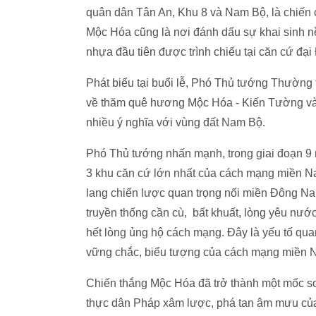
quân dân Tân An, Khu 8 và Nam Bộ, là chiến 
Mộc Hóa cũng là nơi đánh dấu sự khai sinh 
nhựa đầu tiên được trình chiếu tại căn cứ đ
Phát biểu tại buổi lễ, Phó Thủ tướng Thường
về thăm quê hương Mộc Hóa - Kiến Tường và 
nhiều ý nghĩa với vùng đất Nam Bộ.
Phó Thủ tướng nhấn mạnh, trong giai đoạn 9
3 khu căn cứ lớn nhất của cách mạng miền N
lang chiến lược quan trọng nối miền Đông Na
truyền thống cần cù, bất khuất, lòng yêu nư
hết lòng ủng hộ cách mạng. Đây là yếu tố qu
vững chắc, biểu tượng của cách mạng miền Na
Chiến thắng Mộc Hóa đã trở thành một mốc so
thực dân Pháp xâm lược, phá tan âm mưu củ