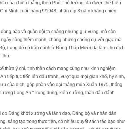
ghĩa của chiến thắng, theo Phó Thủ tướng, đã được thể hiện
 Chí Minh cuối tháng 9/1948, nhân dịp 3 năm kháng chiến
, đồng bào và quân đội ta chẳng những giữ vững, mà còn
sinh, ngày càng thêm mạnh, chẳng những chống cự với giặc mà
 Bộ, trong đó có trận đánh ở Đồng Tháp Mười đã làm cho địch
c thư.
ế thừa ý chí, tinh thần cách mạng cũng như kinh nghiệm
n tiếp tục tiến lên đấu tranh, vượt qua mọi gian khổ, hy sinh,
u của địch, góp phần vào đại thắng mùa Xuân 1975, thống
 hương Long An “Trung dũng, kiên cường, toàn dân đánh
mới do Đảng khởi xướng và lãnh đạo, Đảng bộ và nhân dân
g, sáng tạo trong thực tiễn, có nhiều quyết sách táo bạo như