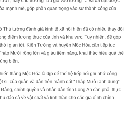
Mười”, hay chủ trương “Bù giá vào lương”… và đã đạt được
 tỏa mạnh mẽ, góp phần quan trọng vào sự thành công của
Thủ tướng đánh giá kinh tế xã hội hiện đã có nhiều thay đổi
rọng điểm lương thực của tỉnh và khu vực. Tuy nhiên, để góp
thời gian tới, Kiến Tường và huyện Mộc Hóa cần tiếp tục
 Tháp Mười rộng lớn và giàu tiềm năng, khai thác hiệu quả thế
ùng biên.
ến thắng Mộc Hóa là dịp để thế hệ tiếp nối ghi nhớ công
ệt sĩ, của quân và dân trên mảnh đất “Tháp Mười anh dũng”.
 Đảng, chính quyền và nhân dân tỉnh Long An cần phải thực
hu đáo cả về vật chất và tinh thần cho các gia đình chính