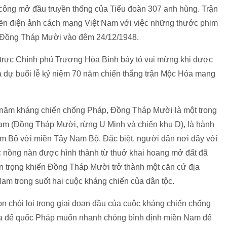
công mở đầu truyền thống của Tiểu đoàn 307 anh hùng. Trận
nền điện ảnh cách mạng Việt Nam với việc những thước phim
ại Đồng Tháp Mười vào đêm 24/12/1948.
 trực Chính phủ Trương Hòa Bình bày tỏ vui mừng khi được
dự buổi lễ kỷ niệm 70 năm chiến thắng trận Mộc Hóa mang
 năm kháng chiến chống Pháp, Đồng Tháp Mười là một trong
am (Đồng Tháp Mười, rừng U Minh và chiến khu D), là hành
m Bộ với miền Tây Nam Bộ. Đặc biệt, người dân nơi đây với
ớc nồng nàn được hình thành từ thuở khai hoang mở đất đã
an trọng khiến Đồng Tháp Mười trở thành một căn cứ địa
m trong suốt hai cuộc kháng chiến của dân tộc.
n chói lọi trong giai đoạn đầu của cuộc kháng chiến chống
a đế quốc Pháp muốn nhanh chóng bình định miền Nam để