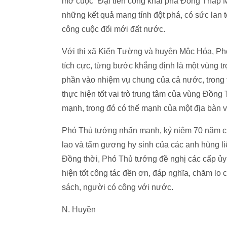
mở cuộc “Đại tiến công khai phá Đồng Tháp 
những kết quả mang tính đột phá, có sức lan
công cuộc đổi mới đất nước.
Với thị xã Kiến Tường và huyện Mộc Hóa, Phó 
tích cực, từng bước khẳng định là một vùng t
phần vào nhiệm vụ chung của cả nước, trong 
thực hiện tốt vai trò trung tâm của vùng Đồng
mạnh, trong đó có thế mạnh của một địa bàn v
Phó Thủ tướng nhấn mạnh, kỷ niệm 70 năm chi
lao và tấm gương hy sinh của các anh hùng li
Đồng thời, Phó Thủ tướng đề nghị các cấp ủy
hiện tốt công tác đền ơn, đáp nghĩa, chăm lo c
sách, người có công với nước.
N. Huyền