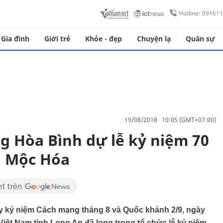
Hotline: 09161
Gia đình
Giới trẻ
Khỏe - đẹp
Chuyện lạ
Quân sự
19/08/2018 10:05 (GMT+07:00)
 Hòa Bình dự lễ kỷ niệm 70
n Mộc Hóa
 kỷ niệm Cách mạng tháng 8 và Quốc khánh 2/9, ngày
iệt Nam tỉnh Long An đã long trọng tổ chức lễ kỷ niệm