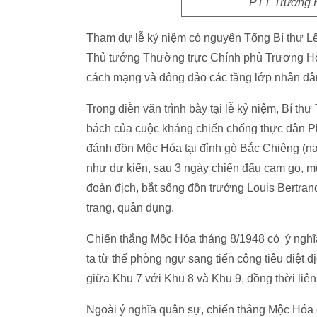
PTT Trương Hò
Tham dự lễ kỷ niệm có nguyên Tổng Bí thư L
Thủ tướng Thường trực Chính phủ Trương Hòa
cách mạng và đông đảo các tầng lớp nhân dâ
Trong diễn văn trình bày tại lễ kỷ niệm, Bí 
bách của cuộc kháng chiến chống thực dân P
đánh đồn Mộc Hóa tại đỉnh gò Bắc Chiêng (na
như dự kiến, sau 3 ngày chiến đấu cam go, mư
đoàn địch, bắt sống đồn trưởng Louis Bertran
trang, quân dụng.
Chiến thắng Mộc Hóa tháng 8/1948 có ý nghĩ
ta từ thế phòng ngự sang tiến công tiêu diệt 
giữa Khu 7 với Khu 8 và Khu 9, đồng thời liê
Ngoài ý nghĩa quân sự, chiến thắng Mộc Hóa 