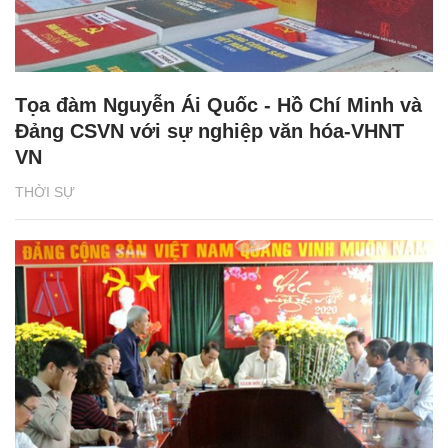
Tọa đàm Nguyễn Ái Quốc - Hồ Chí Minh và
Đảng CSVN với sự nghiệp văn hóa-VHNT
VN
THỜI SỰ