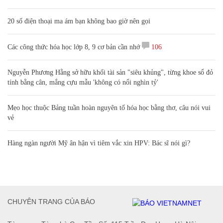
20 số điện thoại ma ám bạn không bao giờ nên gọi
Các công thức hóa học lớp 8, 9 cơ bản cần nhớ
106
Nguyễn Phương Hằng sở hữu khối tài sản "siêu khủng", từng khoe sổ đỏ
tính bằng cân, mắng cựu mẫu 'không có nổi nghìn tỷ'
Mẹo học thuộc Bảng tuần hoàn nguyên tố hóa học bằng thơ, câu nói vui
vẻ
Hàng ngàn người Mỹ ân hận vì tiêm vắc xin HPV: Bác sĩ nói gì?
CHUYÊN TRANG CỦA BÁO