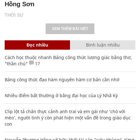
Hồng Sơn
THỜI SỰ
XEM THÊM BÀI VIẾT
Đọc nhiều
Bình luận nhiều
Cách học thuộc nhanh Bảng công thức lượng giác bằng thơ,
"thần chú"
17
Bảng công thức đạo hàm nguyên hàm cơ bản cần nhớ
Nhiều điểm bất thường ở bằng đại học của Lý Nhã Kỳ
Clip lột tả chân thực cảnh anh trai và em gái như 'chó với
mèo', người tinh ý còn phát hiện một vấn đề trong giáo dục
con
Nguyễn Phương Hằng sở hữu khối tài sản "siêu khủng", từng