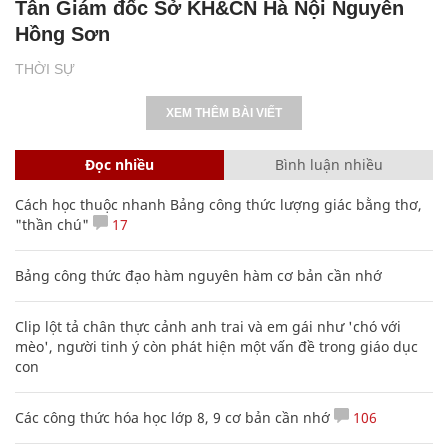
Tân Giám đốc Sở KH&CN Hà Nội Nguyễn
Hồng Sơn
THỜI SỰ
XEM THÊM BÀI VIẾT
Đọc nhiều
Bình luận nhiều
Cách học thuộc nhanh Bảng công thức lượng giác bằng thơ,
"thần chú"
17
Bảng công thức đạo hàm nguyên hàm cơ bản cần nhớ
Clip lột tả chân thực cảnh anh trai và em gái như 'chó với
mèo', người tinh ý còn phát hiện một vấn đề trong giáo dục
con
Các công thức hóa học lớp 8, 9 cơ bản cần nhớ
106