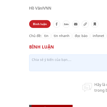
Hồ Văn/VNN
Bình luận
Chủ đề:
tin
tin nhanh
đọc báo
infonet