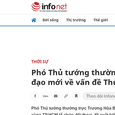
Đời sống
Thị trường
Thế giới
THỜI SỰ
Phó Thủ tướng thườn
đạo mới về vấn đề Th
Phó Thủ tướng thường trực Trương Hòa Bì
cùng TP.HCM tổ chức đối thoại, đề xuất bi