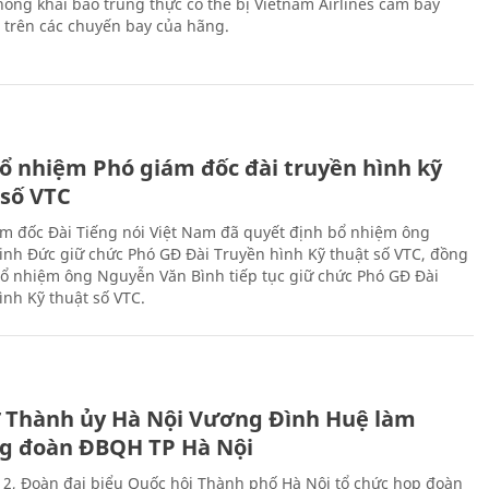
ông khai báo trung thực có thể bị Vietnam Airlines cấm bay
n trên các chuyến bay của hãng.
ổ nhiệm Phó giám đốc đài truyền hình kỹ
 số VTC
m đốc Đài Tiếng nói Việt Nam đã quyết định bổ nhiệm ông
nh Đức giữ chức Phó GĐ Đài Truyền hình Kỹ thuật số VTC, đồng
 bổ nhiệm ông Nguyễn Văn Bình tiếp tục giữ chức Phó GĐ Đài
ình Kỹ thuật số VTC.
ư Thành ủy Hà Nội Vương Đình Huệ làm
g đoàn ĐBQH TP Hà Nội
 2, Đoàn đại biểu Quốc hội Thành phố Hà Nội tổ chức họp đoàn