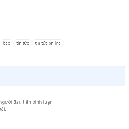
báo
tin tức
tin tức online