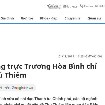
Hotline: 09161
Gia đình
Giới trẻ
Khỏe - đẹp
Chuyện lạ
Quân sự
01/11/2019 16:25 (GMT+07:00)
g trực Trương Hòa Bình chỉ
ủ Thiêm
nh vừa có chỉ đạo Thanh tra Chính phủ, các bộ ngành
ện pháp giải quyết vấn đề Thủ Thiêm liên quan đến 5 khu