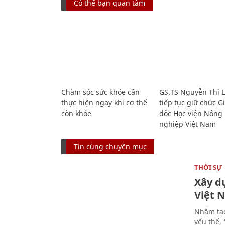
Có thể bạn quan tâm
Chăm sóc sức khỏe cần
GS.TS Nguyễn Thị 
thực hiện ngay khi cơ thể
tiếp tục giữ chức 
còn khỏe
đốc Học viện Nông
nghiệp Việt Nam
Tin cùng chuyên mục
THỜI SỰ
Xây d
Việt 
Nhằm tạo
yếu thế,