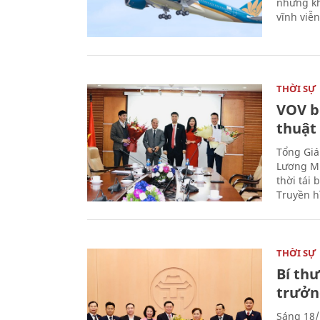
nhưng kh
vĩnh viễ
THỜI SỰ
VOV b
thuật
Tổng Giá
Lương Mi
thời tái
Truyền h
THỜI SỰ
Bí th
trưởn
Sáng 18/