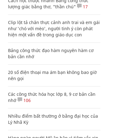
Cách học thuộc nhanh Bảng công thức
lượng giác bằng thơ, "thần chú"
17
Clip lột tả chân thực cảnh anh trai và em gái
như 'chó với mèo', người tinh ý còn phát
hiện một vấn đề trong giáo dục con
Bảng công thức đạo hàm nguyên hàm cơ
bản cần nhớ
20 số điện thoại ma ám bạn không bao giờ
nên gọi
Các công thức hóa học lớp 8, 9 cơ bản cần
nhớ
106
Nhiều điểm bất thường ở bằng đại học của
Lý Nhã Kỳ
Hàng ngàn người Mỹ ân hận vì tiêm vắc xin