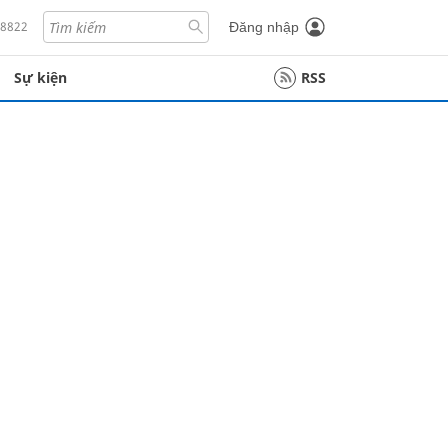
18822
Đăng nhập
Sự kiện
RSS