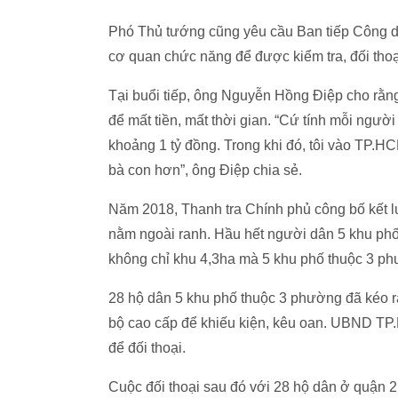
Phó Thủ tướng cũng yêu cầu Ban tiếp Công d
cơ quan chức năng để được kiểm tra, đối thoạ
Tại buổi tiếp, ông Nguyễn Hồng Điệp cho rằn
để mất tiền, mất thời gian. “Cứ tính mỗi người
khoảng 1 tỷ đồng. Trong khi đó, tôi vào TP.H
bà con hơn”, ông Điệp chia sẻ.
Năm 2018, Thanh tra Chính phủ công bố kết 
nằm ngoài ranh. Hầu hết người dân 5 khu phố
không chỉ khu 4,3ha mà 5 khu phố thuộc 3 p
28 hộ dân 5 khu phố thuộc 3 phường đã kéo r
bộ cao cấp để khiếu kiện, kêu oan. UBND TP
để đối thoại.
Cuộc đối thoại sau đó với 28 hộ dân ở quận 2