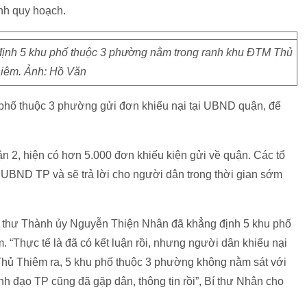
nh quy hoạch.
ịnh 5 khu phố thuộc 3 phường nằm trong ranh khu ĐTM Thủ
iêm. Ảnh: Hồ Văn
hố thuộc 3 phường gửi đơn khiếu nại tại UBND quận, để
2, hiện có hơn 5.000 đơn khiếu kiện gửi về quận. Các tổ
UBND TP và sẽ trả lời cho người dân trong thời gian sớm
 Bí thư Thành ủy Nguyễn Thiện Nhân đã khẳng định 5 khu phố
“Thực tế là đã có kết luận rồi, nhưng người dân khiếu nại
ồ Thủ Thiêm ra, 5 khu phố thuộc 3 phường không nằm sát với
 đạo TP cũng đã gặp dân, thông tin rồi”, Bí thư Nhân cho