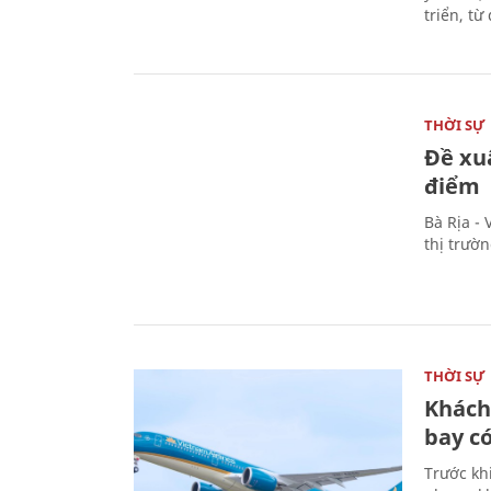
triển, t
THỜI SỰ
Đề xu
điểm
Bà Rịa -
thị trườ
THỜI SỰ
Khách
bay có
Trước kh