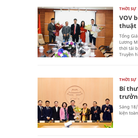
THỜI SỰ
VOV b
thuật
Tổng Giá
Lương Mi
thời tái
Truyền h
THỜI SỰ
Bí th
trưởn
Sáng 18/
kiện toà