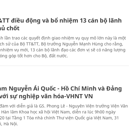
&TT điều động và bổ nhiệm 13 cán bộ lãnh
hủ chốt
h lần trao các quyết định giao nhiệm vụ quy mô lớn này là một
lịch sử của Bộ TT&TT, Bộ trưởng Nguyễn Mạnh Hùng cho rằng,
í, nhiệm vụ mới, 13 cán bộ lãnh đạo các đơn vị sẽ có năng lượng
óng góp tốt hơn cho Bộ, đất nước.
àm Nguyễn Ái Quốc - Hồ Chí Minh và Đảng
với sự nghiệp văn hóa-VHNT VN
 đàm với diễn giả là GS. Phong Lê - Nguyên Viện trưởng Viện Văn
n Hàn lâm Khoa học xã hội Việt Nam, diễn ra lúc 9h00 ngày
20 tại Tầng 1 Tòa nhà chính Thư viện Quốc gia Việt Nam, 31
, Hà Nội.