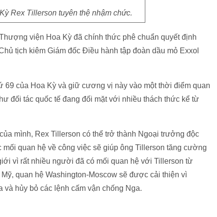
Kỳ Rex Tillerson tuyên thệ nhậm chức.
 Thượng viện Hoa Kỳ đã chính thức phê chuẩn quyết định
Chủ tịch kiêm Giám đốc Điều hành tập đoàn dầu mỏ Exxol
thứ 69 của Hoa Kỳ và giữ cương vị này vào một thời điểm quan
 đối tác quốc tế đang đối mặt với nhiều thách thức kể từ
ủa mình, Rex Tillerson có thể trở thành Ngoại trưởng độc
 mối quan hệ về công việc sẽ giúp ông Tillerson tăng cường
giới vì rất nhiều người đã có mối quan hệ với Tillerson từ
ng Mỹ, quan hệ Washington-Moscow sẽ được cải thiện vì
ga và hủy bỏ các lệnh cấm vận chống Nga.