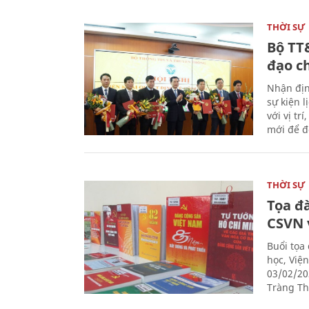
THỜI SỰ
Bộ TT
đạo c
Nhận địn
sự kiện 
với vị tr
mới để đ
THỜI SỰ
Tọa đ
CSVN 
Buổi tọa
học, Việ
03/02/20
Tràng Thi