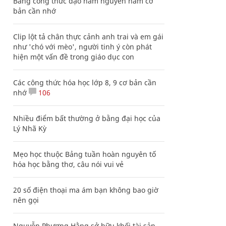
Bảng công thức đạo hàm nguyên hàm cơ
bản cần nhớ
Clip lột tả chân thực cảnh anh trai và em gái
như 'chó với mèo', người tinh ý còn phát
hiện một vấn đề trong giáo dục con
Các công thức hóa học lớp 8, 9 cơ bản cần
nhớ
106
Nhiều điểm bất thường ở bằng đại học của
Lý Nhã Kỳ
Mẹo học thuộc Bảng tuần hoàn nguyên tố
hóa học bằng thơ, câu nói vui vẻ
20 số điện thoại ma ám bạn không bao giờ
nên gọi
Nguyễn Phương Hằng sở hữu khối tài sản