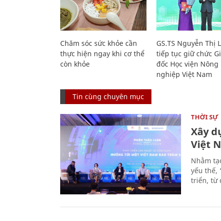
Chăm sóc sức khỏe cần
GS.TS Nguyễn Thị 
thực hiện ngay khi cơ thể
tiếp tục giữ chức 
còn khỏe
đốc Học viện Nông
nghiệp Việt Nam
Tin cùng chuyên mục
THỜI SỰ
Xây d
Việt 
Nhằm tạo
yếu thế,
triển, t