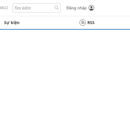
18822
Đăng nhập
Sự kiện
RSS