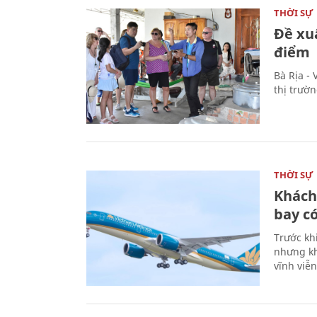
THỜI SỰ
Đề xu
điểm
Bà Rịa -
thị trườ
THỜI SỰ
Khách
bay có
Trước kh
nhưng kh
vĩnh viễ