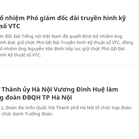
ổ nhiệm Phó giám đốc đài truyền hình kỹ
 số VTC
m đốc Đài Tiếng nói Việt Nam đã quyết định bổ nhiệm ông
nh Đức giữ chức Phó GĐ Đài Truyền hình Kỹ thuật số VTC, đồng
 bổ nhiệm ông Nguyễn Văn Bình tiếp tục giữ chức Phó GĐ Đài
ình Kỹ thuật số VTC.
ư Thành ủy Hà Nội Vương Đình Huệ làm
g đoàn ĐBQH TP Hà Nội
 2, Đoàn đại biểu Quốc hội Thành phố Hà Nội tổ chức họp đoàn
n chức danh Trưởng đoàn.