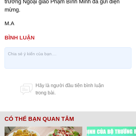
trưởng Ngoại giao Phạm Bình Minh đã gửi điện
mừng.
M.A
CÓ THỂ BẠN QUAN TÂM