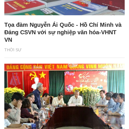
Tọa đàm Nguyễn Ái Quốc - Hồ Chí Minh và
Đảng CSVN với sự nghiệp văn hóa-VHNT
VN
THỜI SỰ