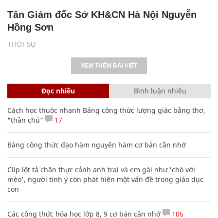
Tân Giám đốc Sở KH&CN Hà Nội Nguyễn
Hồng Sơn
THỜI SỰ
XEM THÊM BÀI VIẾT
Đọc nhiều
Bình luận nhiều
Cách học thuộc nhanh Bảng công thức lượng giác bằng thơ,
"thần chú"
17
Bảng công thức đạo hàm nguyên hàm cơ bản cần nhớ
Clip lột tả chân thực cảnh anh trai và em gái như 'chó với
mèo', người tinh ý còn phát hiện một vấn đề trong giáo dục
con
Các công thức hóa học lớp 8, 9 cơ bản cần nhớ
106