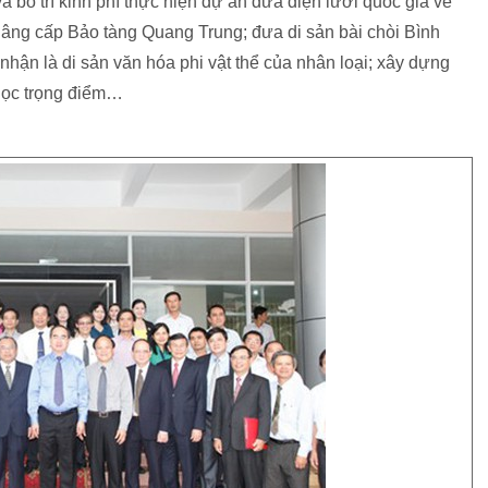
 bố trí kinh phí thực hiện dự án đưa điện lưới quốc gia về
nâng cấp Bảo tàng Quang Trung; đưa di sản bài chòi Bình
n là di sản văn hóa phi vật thể của nhân loại; xây dựng
học trọng điểm…