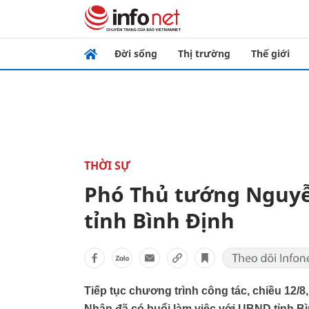
Đời sống
Thị trường
Thế giới
THỜI SỰ
Phó Thủ tướng Nguyễ
tỉnh Bình Định
Tiếp tục chương trình công tác, chiều 12/
Nhân đã có buổi làm việc với UBND tỉnh Bì