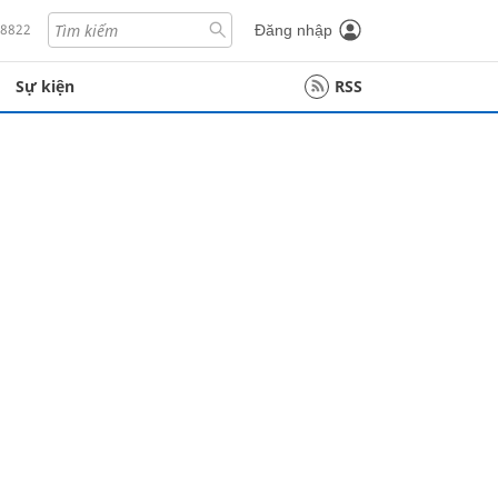
18822
Đăng nhập
Sự kiện
RSS