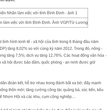
 làm việc với tỉnh Bình Định. Ảnh VGP/Từ Lương
ình hình kinh tế - xã hội của tỉnh trong 6 tháng đầu năm
DP) tăng 8,02% so với cùng kỳ năm 2012. Trong đó, nông -
dựng tăng 7,5%; dịch vụ tăng 12,76%. Các hoạt động văn hóa -
inh xã hội được bảo đảm, quốc phòng - an ninh được giữ
gư dân đoàn kết, hỗ trợ nhau trong đánh bắt xa bờ; đẩy mạnh
nông thôn mới; tăng cường công tác quảng bá, xúc tiến, kêu
 tế Nhơn Hội và các khu, cụm công nghiệp…