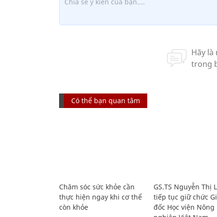
Có thể bạn quan tâm
Chăm sóc sức khỏe cần
GS.TS Nguyễn Thị 
thực hiện ngay khi cơ thể
tiếp tục giữ chức 
còn khỏe
đốc Học viện Nông