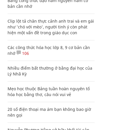
Bảng công thức đạo hàm nguyên hàm cơ
bản cần nhớ
Clip lột tả chân thực cảnh anh trai và em gái
như 'chó với mèo', người tinh ý còn phát
hiện một vấn đề trong giáo dục con
Các công thức hóa học lớp 8, 9 cơ bản cần
nhớ
106
Nhiều điểm bất thường ở bằng đại học của
Lý Nhã Kỳ
Mẹo học thuộc Bảng tuần hoàn nguyên tố
hóa học bằng thơ, câu nói vui vẻ
20 số điện thoại ma ám bạn không bao giờ
nên gọi
Nguyễn Phương Hằng sở hữu khối tài sản