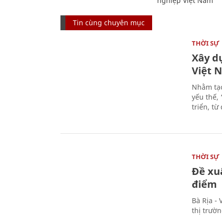
nghiệp Việt Nam
Tin cùng chuyên mục
THỜI SỰ
Xây d
Việt 
Nhằm tạo
yếu thế,
triển, t
THỜI SỰ
Đề xu
điểm
Bà Rịa -
thị trườ