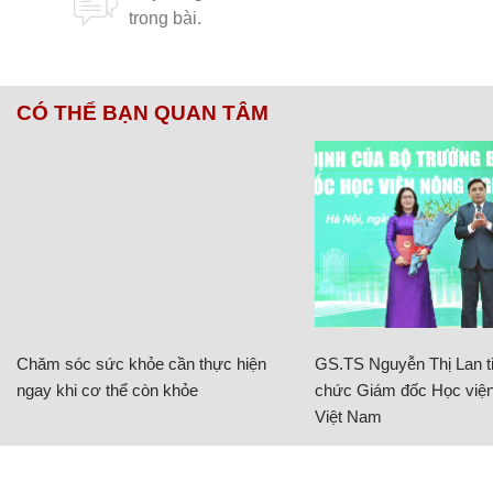
CÓ THỂ BẠN QUAN TÂM
Chăm sóc sức khỏe cần thực hiện
GS.TS Nguyễn Thị Lan ti
ngay khi cơ thể còn khỏe
chức Giám đốc Học viện
Việt Nam