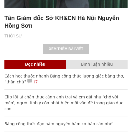
Tân Giám đốc Sở KH&CN Hà Nội Nguyễn
Hồng Sơn
THỜI SỰ
XEM THÊM BÀI VIẾT
Đọc nhiều
Bình luận nhiều
Cách học thuộc nhanh Bảng công thức lượng giác bằng thơ,
"thần chú"
17
Clip lột tả chân thực cảnh anh trai và em gái như 'chó với
mèo', người tinh ý còn phát hiện một vấn đề trong giáo dục
con
Bảng công thức đạo hàm nguyên hàm cơ bản cần nhớ