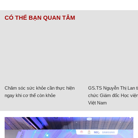
CÓ THỂ BẠN QUAN TÂM
Chăm sóc sức khỏe cần thực hiện
GS.TS Nguyễn Thị Lan ti
ngay khi cơ thể còn khỏe
chức Giám đốc Học viện
Việt Nam