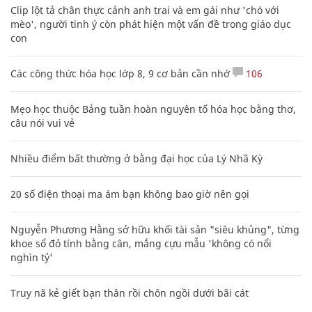
Clip lột tả chân thực cảnh anh trai và em gái như 'chó với
mèo', người tinh ý còn phát hiện một vấn đề trong giáo dục
con
Các công thức hóa học lớp 8, 9 cơ bản cần nhớ
106
Mẹo học thuộc Bảng tuần hoàn nguyên tố hóa học bằng thơ,
câu nói vui vẻ
Nhiều điểm bất thường ở bằng đại học của Lý Nhã Kỳ
20 số điện thoại ma ám bạn không bao giờ nên gọi
Nguyễn Phương Hằng sở hữu khối tài sản "siêu khủng", từng
khoe sổ đỏ tính bằng cân, mắng cựu mẫu 'không có nổi
nghìn tỷ'
Truy nã kẻ giết bạn thân rồi chôn ngồi dưới bãi cát