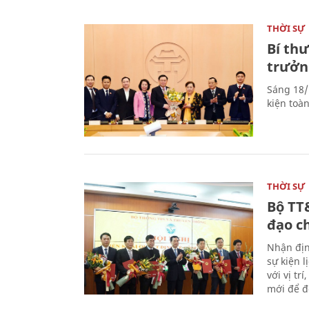
THỜI SỰ
Bí th
trưởn
Sáng 18/
kiện toà
THỜI SỰ
Bộ TT
đạo c
Nhận địn
sự kiện 
với vị tr
mới để đ