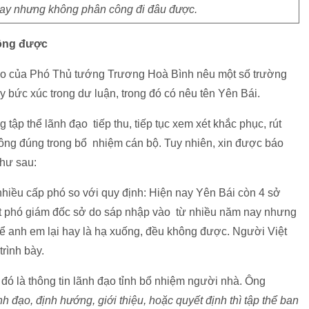
ay nhưng không phân công đi đâu được.
hông được
áo của Phó Thủ tướng Trương Hoà Bình nêu một số trường
 bức xúc trong dư luận, trong đó có nêu tên Yên Bái.
 tập thể lãnh đạo tiếp thu, tiếp tục xem xét khắc phục, rút
ông đúng trong bổ nhiệm cán bộ. Tuy nhiên, xin được báo
như sau:
nhiều cấp phó so với quy định: Hiện nay Yên Bái còn 4 sở
t phó giám đốc sở do sáp nhập vào từ nhiều năm nay nhưng
 anh em lại hay là hạ xuống, đều không được. Người Việt
rình bày.
ó là thông tin lãnh đạo tỉnh bổ nhiệm người nhà. Ông
h đạo, định hướng, giới thiệu, hoặc quyết định thì tập thể ban