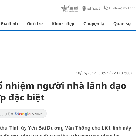
Hotline: 09161
Gia đình
Giới trẻ
Khỏe - đẹp
Chuyện lạ
Quân sự
10/06/2017 08:57 (GMT+07:00)
Bổ nhiệm người nhà lãnh đạo
p đặc biệt
í thư Tỉnh ủy Yên Bái Dương Văn Thống cho biết, tỉnh này
g đó một phó giám đốc sở thừa do việc sáp nhập từ