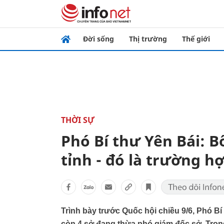
Đời sống
Thị trường
Thế giới
THỜI SỰ
Phó Bí thư Yên Bái: 
tỉnh - đó là trường hợ
Trình bày trước Quốc hội chiều 9/6, Phó B
còn 4 sở đang thừa phó giám đốc sở. Tron