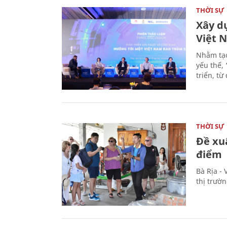
THỜI SỰ
Xây d
Việt 
Nhằm tạo
yếu thế,
triển, t
THỜI SỰ
Đề xu
điểm
Bà Rịa -
thị trườ