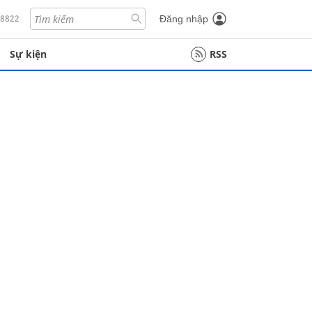
18822
Đăng nhập
Sự kiện
RSS