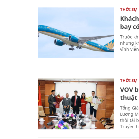
THỜI SỰ
Khách
bay có
Trước kh
nhưng kh
vĩnh viễ
THỜI SỰ
VOV b
thuật
Tổng Giá
Lương Mi
thời tái
Truyền h