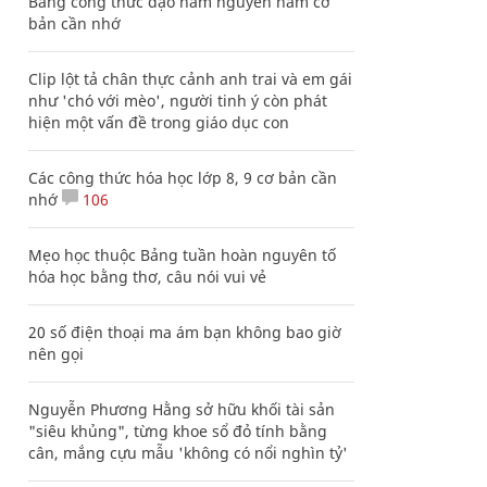
Bảng công thức đạo hàm nguyên hàm cơ
bản cần nhớ
Clip lột tả chân thực cảnh anh trai và em gái
như 'chó với mèo', người tinh ý còn phát
hiện một vấn đề trong giáo dục con
Các công thức hóa học lớp 8, 9 cơ bản cần
nhớ
106
Mẹo học thuộc Bảng tuần hoàn nguyên tố
hóa học bằng thơ, câu nói vui vẻ
20 số điện thoại ma ám bạn không bao giờ
nên gọi
Nguyễn Phương Hằng sở hữu khối tài sản
"siêu khủng", từng khoe sổ đỏ tính bằng
cân, mắng cựu mẫu 'không có nổi nghìn tỷ'