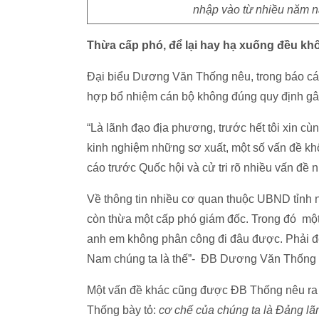
nhập vào từ nhiều năm n
Thừa cấp phó, để lại hay hạ xuống đều k
Đại biểu Dương Văn Thống nêu, trong báo c
hợp bổ nhiệm cán bộ không đúng quy định gây
“Là lãnh đạo địa phương, trước hết tôi xin cùng
kinh nghiệm những sơ xuất, một số vấn đề kh
cáo trước Quốc hội và cử tri rõ nhiều vấn đề 
Về thông tin nhiều cơ quan thuộc UBND tỉnh 
còn thừa một cấp phó giám đốc. Trong đó mộ
anh em không phân công đi đâu được. Phải để
Nam chúng ta là thế”- ĐB Dương Văn Thống t
Một vấn đề khác cũng được ĐB Thống nêu ra đ
Thống bày tỏ:
cơ chế của chúng ta là Đảng lãn