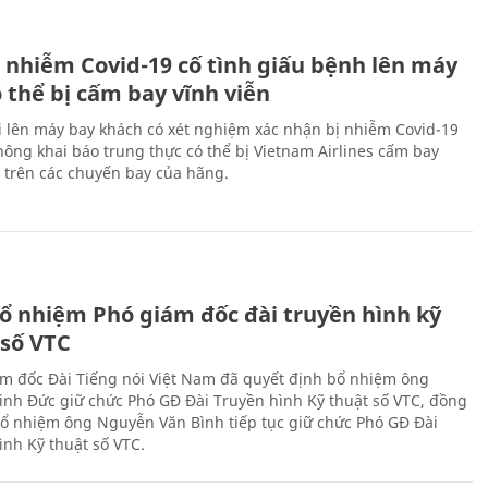
 nhiễm Covid-19 cố tình giấu bệnh lên máy
 thể bị cấm bay vĩnh viễn
i lên máy bay khách có xét nghiệm xác nhận bị nhiễm Covid-19
ông khai báo trung thực có thể bị Vietnam Airlines cấm bay
n trên các chuyến bay của hãng.
ổ nhiệm Phó giám đốc đài truyền hình kỹ
 số VTC
m đốc Đài Tiếng nói Việt Nam đã quyết định bổ nhiệm ông
nh Đức giữ chức Phó GĐ Đài Truyền hình Kỹ thuật số VTC, đồng
 bổ nhiệm ông Nguyễn Văn Bình tiếp tục giữ chức Phó GĐ Đài
ình Kỹ thuật số VTC.