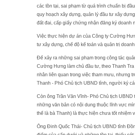
các tồn tại, sai phạm từ quá trình chuẩn bị đ
quy hoạch xây dựng, quản lý đầu tư xây dựng, 
đất đai, cấp giấy chứng nhận đăng ký doanh 
Việc thực hiện dự án của Công ty Cường Hưng
tư xây dựng, chế độ kế toán và quản trị doanh
Để xảy ra những sai phạm trong công tác quả
Cường Hưng làm chủ đầu tư, theo Thanh Tra C
nhân liên quan trong việc tham mưu, nhưng tr
Thanh - Phó Chủ tịch UBND tỉnh, người ký các 
Còn ông Trần Văn Vĩnh- Phó Chủ tịch UBND tỉn
những văn bản có nội dung thuộc lĩnh vực mì
thể là bà Thanh) là thực hiện chưa tốt nhiệm
Ông Đinh Quốc Thái- Chủ tịch UBND tỉnh Đồng
điểm của cấp dưới và những tồn tại, thiếu só