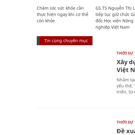
Chăm sóc sức khỏe cần
GS.TS Nguyễn Thị 
thực hiện ngay khi cơ thể
tiếp tục giữ chức 
còn khỏe
đốc Học viện Nông
nghiệp Việt Nam
Tin cùng chuyên mục
THỜI SỰ
Xây d
Việt 
Nhằm tạo
yếu thế,
triển, t
THỜI SỰ
Đề xu