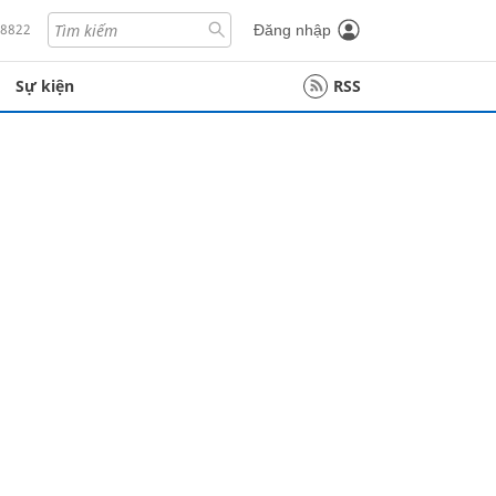
18822
Đăng nhập
Sự kiện
RSS