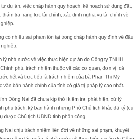
ầu tư dự án, việc chấp hành quy hoạch, kế hoạch sử dụng đất,
thẩm tra năng lực tài chính, xác định nghĩa vụ tài chính về
nghiệp.
 có nhiều sai phạm tồn tại trong chấp hành quy định về đầu
 nghiệp.
n lý nhà nước về việc thực hiện dự án do Công ty TNHH
hính phủ, trách nhiệm thuộc về các cơ quan, đơn vị, cá
ước hết và trực tiếp là trách nhiệm của bà Phan Thị Mỹ
văn bản hành chính của tỉnh có giá trị pháp lý cao nhất.
h Đồng Nai đã chưa kịp thời kiểm tra, phát hiện, xử lý
nh phụ trách, ký ban hành nhưng Phó Chủ tịch khác đã ký (cụ
 vụ được Chủ tịch UBND tỉnh phân công.
 Nai chịu trách nhiệm liên đới về những sai phạm, khuyết
t trong công tác quản lý nhà nước về thực hiện dự án do Công