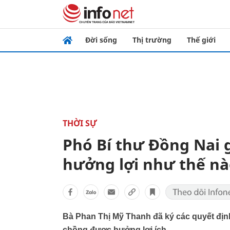
Đời sống
Thị trường
Thế giới
THỜI SỰ
Phó Bí thư Đồng Nai 
hưởng lợi như thế n
Bà Phan Thị Mỹ Thanh đã ký các quyết địn
chồng được hưởng lợi ích.