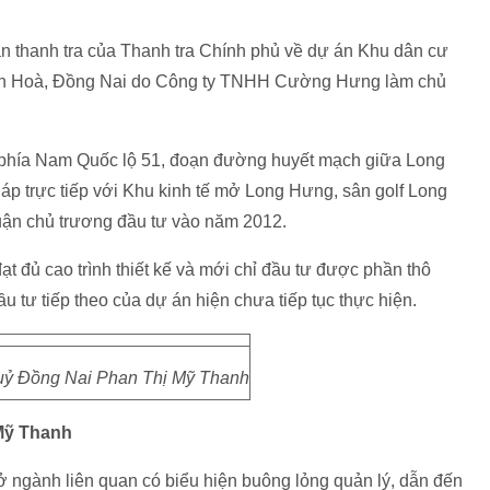
ận thanh tra của Thanh tra Chính phủ về dự án Khu dân cư
iên Hoà, Đồng Nai do Công ty TNHH Cường Hưng làm chủ
m phía Nam Quốc lộ 51, đoạn đường huyết mạch giữa Long
áp trực tiếp với Khu kinh tế mở Long Hưng, sân golf Long
ận chủ trương đầu tư vào năm 2012.
ạt đủ cao trình thiết kế và mới chỉ đầu tư được phần thô
 tư tiếp theo của dự án hiện chưa tiếp tục thực hiện.
 uỷ Đồng Nai Phan Thị Mỹ Thanh
 Mỹ Thanh
ở ngành liên quan có biểu hiện buông lỏng quản lý, dẫn đến