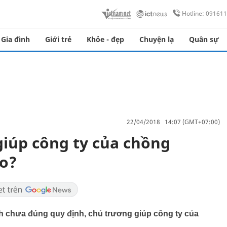
Hotline: 09161
Gia đình
Giới trẻ
Khỏe - đẹp
Chuyện lạ
Quân sự
22/04/2018 14:07 (GMT+07:00)
giúp công ty của chồng
ào?
h chưa đúng quy định, chủ trương giúp công ty của