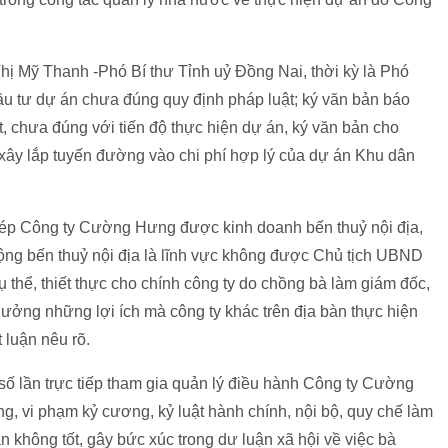
hị Mỹ Thanh -Phó Bí thư Tỉnh uỷ Đồng Nai, thời kỳ là Phó
ầu tư dự án chưa đúng quy định pháp luật; ký văn bản báo
, chưa đúng với tiến độ thực hiện dự án, ký văn bản cho
ây lắp tuyến đường vào chi phí hợp lý của dự án Khu dân
ép Công ty Cường Hưng được kinh doanh bến thuỷ nội địa,
động bến thuỷ nội địa là lĩnh vực không được Chủ tịch UBND
ụ thể, thiết thực cho chính công ty do chồng bà làm giám đốc,
ởng những lợi ích mà công ty khác trên địa bàn thực hiện
luận nêu rõ.
 lần trực tiếp tham gia quản lý điều hành Công ty Cường
, vi phạm kỷ cương, kỷ luật hành chính, nội bộ, quy chế làm
 không tốt, gây bức xúc trong dư luận xã hội về việc bà