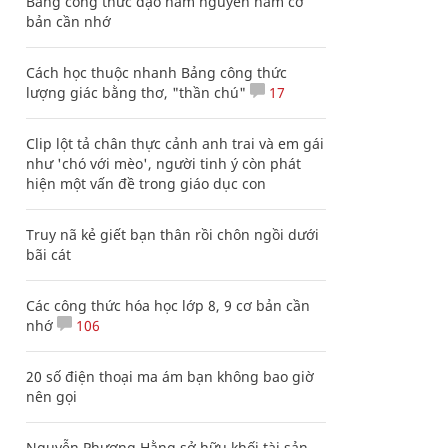
Bảng công thức đạo hàm nguyên hàm cơ
bản cần nhớ
Cách học thuộc nhanh Bảng công thức
lượng giác bằng thơ, "thần chú"
17
Clip lột tả chân thực cảnh anh trai và em gái
như 'chó với mèo', người tinh ý còn phát
hiện một vấn đề trong giáo dục con
Truy nã kẻ giết bạn thân rồi chôn ngồi dưới
bãi cát
Các công thức hóa học lớp 8, 9 cơ bản cần
nhớ
106
20 số điện thoại ma ám bạn không bao giờ
nên gọi
Nguyễn Phương Hằng sở hữu khối tài sản