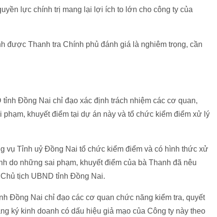
ền lực chính trị mang lại lợi ích to lớn cho công ty của
h được Thanh tra Chính phủ đánh giá là nghiêm trọng, cần
 tỉnh Đồng Nai chỉ đạo xác định trách nhiệm các cơ quan,
i phạm, khuyết điểm tại dự án này và tổ chức kiểm điểm xử lý
 vụ Tỉnh uỷ Đồng Nai tổ chức kiểm điểm và có hình thức xử
anh do những sai phạm, khuyết điểm của bà Thanh đã nêu
hó Chủ tịch UBND tỉnh Đồng Nai.
ỉnh Đồng Nai chỉ đạo các cơ quan chức năng kiểm tra, quyết
đăng ký kinh doanh có dấu hiệu giả mạo của Công ty này theo