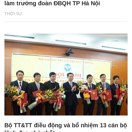
làm trưởng đoàn ĐBQH TP Hà Nội
THỜI SỰ
Bộ TT&TT điều động và bổ nhiệm 13 cán bộ