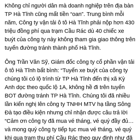
Không chỉ người dân mà doanh nghiệp trên địa bàn
TP Hà Tĩnh cũng mất tiền “oan”. Trung bình mỗi
năm, Công ty vận tải ô tô Hà Tĩnh phải nộp hơn 430
triệu đồng phí qua trạm Cầu Rác dù 40 chiếc xe
buýt của công ty này không tham gia giao thông trên
tuyến đường tránh thành phố Hà Tĩnh.
Ông Trần Văn Sỹ, Giám đốc công ty cổ phần vận tải
ô tô Hà Tĩnh bất bình: “Tuyến xe buýt của công ty
chúng tôi có lộ trình từ TP Hà Tĩnh đến thị xã Kỳ
Anh dọc theo quốc lộ 1A, không hề đi trên tuyến
BOT đường tránh TP Hà Tĩnh. Chúng tôi đã nhiều
lần kiến nghị lên công ty TNHH MTV hạ tầng Sông
Đà tạo điều kiện nhưng chỉ nhận được câu trả lời
“Cảm ơn công ty đã mua vé tháng, vé quý đầy đủ…
và mong quý công ty tiếp tục mua vé tháng, vé quý
khi qua trạm thu phí Cầu Rác theo quy định như đã