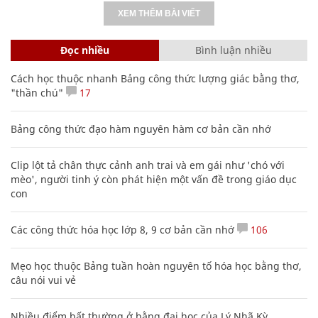
XEM THÊM BÀI VIẾT
Đọc nhiều
Bình luận nhiều
Cách học thuộc nhanh Bảng công thức lượng giác bằng thơ,
"thần chú"
17
Bảng công thức đạo hàm nguyên hàm cơ bản cần nhớ
Clip lột tả chân thực cảnh anh trai và em gái như 'chó với
mèo', người tinh ý còn phát hiện một vấn đề trong giáo dục
con
Các công thức hóa học lớp 8, 9 cơ bản cần nhớ
106
Mẹo học thuộc Bảng tuần hoàn nguyên tố hóa học bằng thơ,
câu nói vui vẻ
Nhiều điểm bất thường ở bằng đại học của Lý Nhã Kỳ