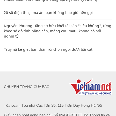
20 số điện thoại ma ám bạn không bao giờ nên gọi
Nguyễn Phương Hằng sở hữu khối tài sản "siêu khủng", từng
khoe sổ đỏ tính bằng cân, mắng cựu mẫu 'không có nổi
nghìn tỷ'
Truy nã kẻ giết bạn thân rồi chôn ngồi dưới bãi cát
CHUYÊN TRANG CỦA BÁO
Tòa soạn: Tòa nhà Cục Tần Số, 115 Trần Duy Hưng Hà Nội
Giấy phép hoạt động báo chí: Số 09/GP-BTTTT, Bộ Thông tin và