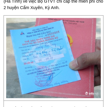
(Hà Tĩnh) về việc Bộ GTVT chỉ cấp thẻ miễn phí cho
2 huyện Cẩm Xuyên, Kỳ Anh.