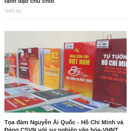
lãnh đạo chủ chốt
THỜI SỰ
Tọa đàm Nguyễn Ái Quốc - Hồ Chí Minh và
Đảng CSVN với sự nghiệp văn hóa-VHNT