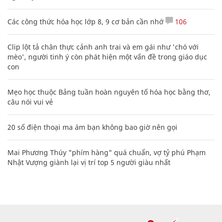
Các công thức hóa học lớp 8, 9 cơ bản cần nhớ
106
Clip lột tả chân thực cảnh anh trai và em gái như 'chó với
mèo', người tinh ý còn phát hiện một vấn đề trong giáo dục
con
Mẹo học thuộc Bảng tuần hoàn nguyên tố hóa học bằng thơ,
câu nói vui vẻ
20 số điện thoại ma ám bạn không bao giờ nên gọi
Mai Phương Thúy "phím hàng" quá chuẩn, vợ tỷ phú Phạm
Nhật Vượng giành lại vị trí top 5 người giàu nhất