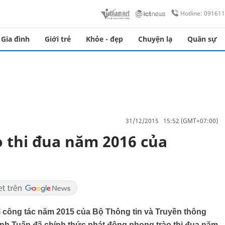
Hotline: 09161
Gia đình
Giới trẻ
Khỏe - đẹp
Chuyện lạ
Quân sự
31/12/2015 15:52 (GMT+07:00)
 thi đua năm 2016 của
hai công tác năm 2015 của Bộ Thông tin và Truyền thông
h Tuấn đã chính thức phát động phong trào thi đua năm