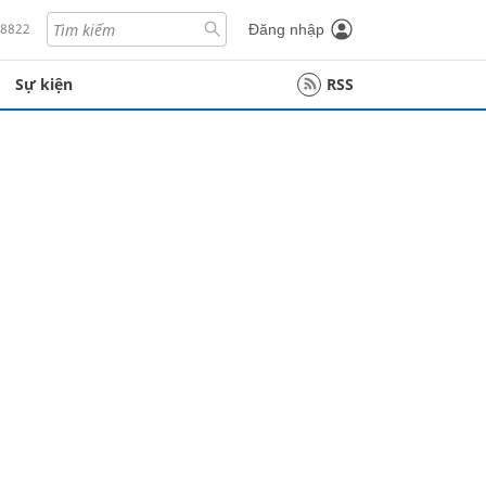
18822
Đăng nhập
Sự kiện
RSS