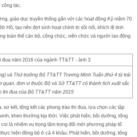
 công tác.
ưởng, giáo dục truyền thống gắn với các hoạt động Kỷ niệm 70
, tạo nên đợt sinh hoạt chính trị sôi nổi, khích lệ tinh
ong toàn thể cán bộ, công chức, viên chức và người lao động
ng) và Thứ trưởng Bộ TT&TT Trương Minh Tuấn (thứ 4 từ trái
 quan, đơn vị thuộc Bộ và Sở TT&TT có thành tích xuất sắc
o thi đua của Bộ TT&TT năm 2015
 sơ kết, tổng kết các phong trào thi đua, lựa chọn các tập
vinh, khen thưởng kịp thời. Việc phát hiện, bồi dưỡng, tổng
c coi là nhiệm vụ trọng tâm trong đổi mới phương pháp tổ
 thực hiện đồng bộ ở cả 4 khâu: Phát hiện, bồi dưỡng, tổng