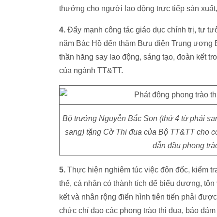
thưởng cho người lao động trực tiếp sản xuất,
4.
Đẩy mạnh công tác giáo dục chính trị, tư t
năm Bác Hồ đến thăm Bưu điện Trung ương Bờ Hồ
thần hăng say lao động, sáng tạo, đoàn kết tr
của ngành TT&TT.
Bộ trưởng Nguyễn Bắc Son (thứ 4 từ phải sa
sang) tặng Cờ Thi đua của Bộ TT&TT cho cơ
dẫn đầu phong trà
5.
Thực hiện nghiêm túc việc đôn đốc, kiểm tra,
thể, cá nhân có thành tích để biểu dương, tôn 
kết và nhân rộng điển hình tiên tiến phải đượ
chức chỉ đạo các phong trào thi đua, bảo đảm