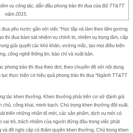
iệm vụ công tác, dẫn đầu phong trào thi đua của Bộ TT&TT
năm 2015.
 đua yêu nước gắn với việc “Học tập và làm theo tấm gương
 thi đua bám sát nhiệm vụ chính trị, nhiệm vụ trọng tâm, cấp
rung giải quyết các khó khăn, vướng mắc, tạo mọi điều kiện
ông, công nghệ thông tin, báo chí và xuất bản.
c phong trào thi đua theo đợt, theo chuyên đề với nội dung
p tục thực hiện có hiệu quả phong trào thi đua “Ngành TT&TT
ông tác khen thưởng. Khen thưởng phải trên cơ sở đánh giá
n chủ, công khai, minh bạch. Chú trọng khen thưởng đột xuất,
át triển những nhân tố mới, các sản phẩm, dịch vụ mới có
 vai trò, trách nhiệm của người đứng đầu trong việc phát
ng và đề nghị cấp có thẩm quyền khen thưởng. Chú trọng khen