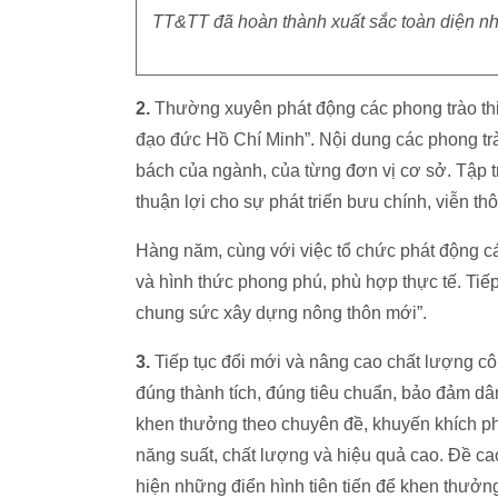
TT&TT đã hoàn thành xuất sắc toàn diện nh
2.
Thường xuyên phát động các phong trào thi
đạo đức Hồ Chí Minh”. Nội dung các phong trào
bách của ngành, của từng đơn vị cơ sở. Tập t
thuận lợi cho sự phát triển bưu chính, viễn th
Hàng năm, cùng với việc tổ chức phát động cá
và hình thức phong phú, phù hợp thực tế. Tiế
chung sức xây dựng nông thôn mới”.
3.
Tiếp tục đổi mới và nâng cao chất lượng c
đúng thành tích, đúng tiêu chuẩn, bảo đảm dâ
khen thưởng theo chuyên đề, khuyến khích ph
năng suất, chất lượng và hiệu quả cao. Đề cao
hiện những điển hình tiên tiến để khen thưở