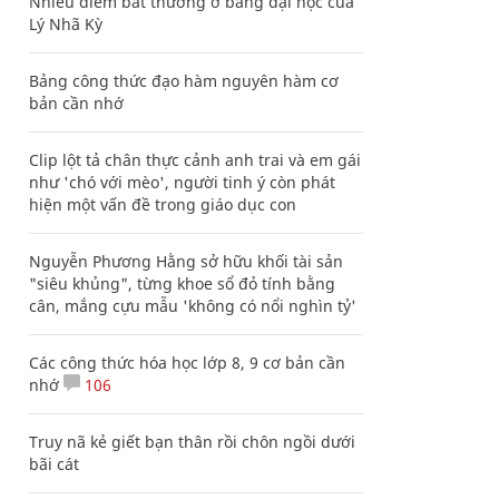
Nhiều điểm bất thường ở bằng đại học của
Lý Nhã Kỳ
Bảng công thức đạo hàm nguyên hàm cơ
bản cần nhớ
Clip lột tả chân thực cảnh anh trai và em gái
như 'chó với mèo', người tinh ý còn phát
hiện một vấn đề trong giáo dục con
Nguyễn Phương Hằng sở hữu khối tài sản
"siêu khủng", từng khoe sổ đỏ tính bằng
cân, mắng cựu mẫu 'không có nổi nghìn tỷ'
Các công thức hóa học lớp 8, 9 cơ bản cần
nhớ
106
Truy nã kẻ giết bạn thân rồi chôn ngồi dưới
bãi cát