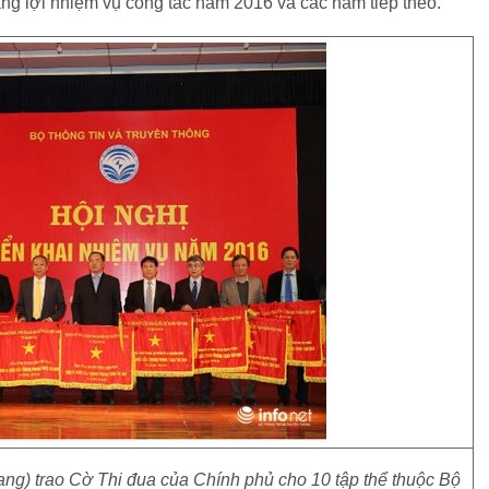
ắng lợi nhiệm vụ công tác năm 2016 và các năm tiếp theo.
ang) trao Cờ Thi đua của Chính phủ cho 10 tập thể thuộc Bộ