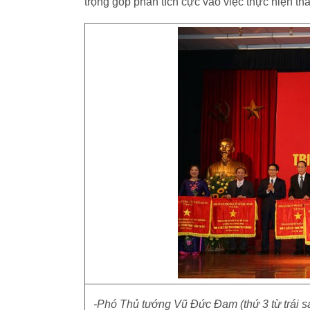
trọng góp phần tích cực vào việc thực hiện th
-Phó Thủ tướng Vũ Đức Đam (thứ 3 từ trái s