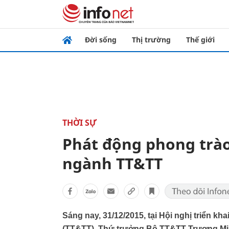
Đời sống
Thị trường
Thế giới
THỜI SỰ
Phát động phong trào
ngành TT&TT
Sáng nay, 31/12/2015, tại Hội nghị triển k
(TT&TT), Thứ trưởng Bộ TT&TT Trương Min