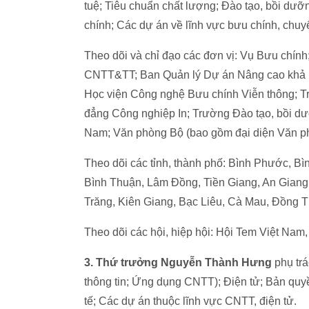
tuệ; Tiêu chuẩn chất lượng; Đào tạo, bồi dưỡ
chính; Các dự án về lĩnh vực bưu chính, chu
Theo dõi và chỉ đạo các đơn vị: Vụ Bưu chín
CNTT&TT; Ban Quản lý Dự án Nâng cao khả nă
Học viện Công nghệ Bưu chính Viễn thông; 
đẳng Công nghiệp In; Trường Đào tạo, bồi d
Nam; Văn phòng Bộ (bao gồm đại diện Văn ph
Theo dõi các tỉnh, thành phố: Bình Phước, B
Bình Thuận, Lâm Đồng, Tiền Giang, An Giang,
Trăng, Kiên Giang, Bạc Liêu, Cà Mau, Đồng T
Theo dõi các hội, hiệp hội: Hội Tem Việt Nam,
3. Thứ trưởng Nguyễn Thành Hưng
phụ tr
thông tin; Ứng dụng CNTT); Điện tử; Bản qu
tế; Các dự án thuộc lĩnh vực CNTT, điện tử.