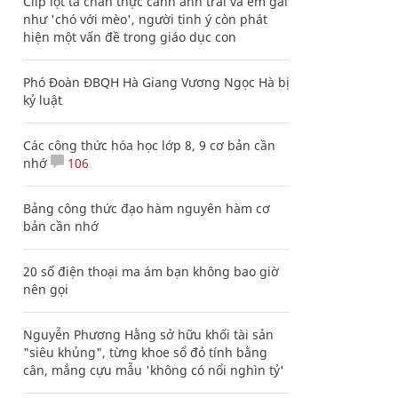
Clip lột tả chân thực cảnh anh trai và em gái
như 'chó với mèo', người tinh ý còn phát
hiện một vấn đề trong giáo dục con
Phó Đoàn ĐBQH Hà Giang Vương Ngọc Hà bị
kỷ luật
Các công thức hóa học lớp 8, 9 cơ bản cần
nhớ
106
Bảng công thức đạo hàm nguyên hàm cơ
bản cần nhớ
20 số điện thoại ma ám bạn không bao giờ
nên gọi
Nguyễn Phương Hằng sở hữu khối tài sản
"siêu khủng", từng khoe sổ đỏ tính bằng
cân, mắng cựu mẫu 'không có nổi nghìn tỷ'