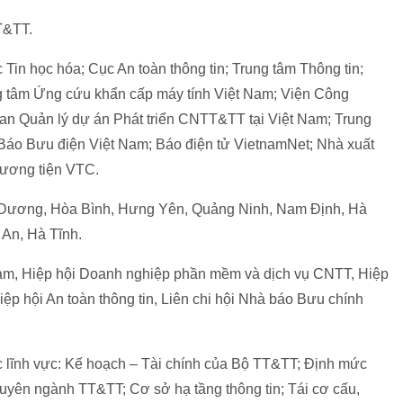
T&TT.
Tin học hóa; Cục An toàn thông tin; Trung tâm Thông tin;
ng tâm Ứng cứu khẩn cấp máy tính Việt Nam; Viện Công
an Quản lý dự án Phát triển CNTT&TT tại Việt Nam; Trung
; Báo Bưu điện Việt Nam; Báo điện tử VietnamNet; Nhà xuất
hương tiện VTC.
ải Dương, Hòa Bình, Hưng Yên, Quảng Ninh, Nam Định, Hà
 An, Hà Tĩnh.
t Nam, Hiệp hội Doanh nghiệp phần mềm và dịch vụ CNTT, Hiệp
iệp hội An toàn thông tin, Liên chi hội Nhà báo Bưu chính
c lĩnh vực: Kế hoạch – Tài chính của Bộ TT&TT; Định mức
ế chuyên ngành TT&TT; Cơ sở hạ tầng thông tin; Tái cơ cấu,