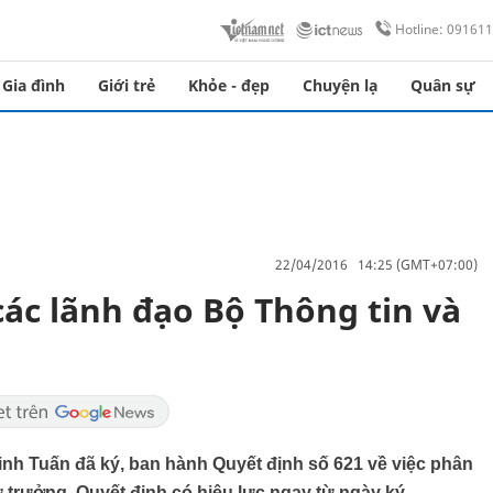
Hotline: 09161
Gia đình
Giới trẻ
Khỏe - đẹp
Chuyện lạ
Quân sự
22/04/2016 14:25 (GMT+07:00)
ác lãnh đạo Bộ Thông tin và
h Tuấn đã ký, ban hành Quyết định số 621 về việc phân
trưởng. Quyết định có hiệu lực ngay từ ngày ký.