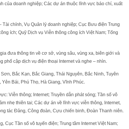
ính của doanh nghiệp; Các dự án thuộc lĩnh vực báo chí, xuất
 – Tài chính, Vụ Quản lý doanh nghiệp; Cục Bưu điện Trung
ông ích; Quỹ Dịch vụ Viễn thông công ích Việt Nam; Tổng
gia đưa thông tin về cơ sở, vùng sâu, vùng xa, biên giới và
g phổ cập dịch vụ điện thoại Internet và nghe – nhìn.
g Sơn, Bắc Kạn, Bắc Giang, Thái Nguyên, Bắc Ninh, Tuyên
, Yên Bái, Phú Thọ, Hà Giang, Vĩnh Phúc.
vực: Viễn thông; Internet; Truyền dẫn phát sóng; Tần số vô
ảm nhẹ thiên tai; Các dự án về lĩnh vực viễn thông, Internet,
Công tác Đảng, Công đoàn, Cựu chiến binh, Đoàn Thanh niên.
g, Cục Tần số vô tuyến điện; Trung tâm Internet Việt Nam;