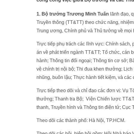
1.
Bộ trưởng Trương Minh Tuấn
lãnh đạo, q
Truyền thông (TT&TT) theo chức năng, nhiệm 
Trung ương, Chính phủ và Thủ tướng về mọi h
Trực tiếp phụ trách các lĩnh vực: Chính sách,
án về phát triển ngành TT&TT; Tổ chức, cán bộ
hành; Thông tin đối ngoại; Thông tin cơ sở; B
vệ chính trị nội bộ; Thi đua khen thưởng; Lịc
nhũng, buôn lậu; Thực hành tiết kiệm, và các
Trực tiếp theo dõi và chỉ đạo các đơn vị: Vụ 
thưởng; Thanh tra Bộ; Viện Chiến lược TT&TT
thanh, Truyền hình và Thông tin điện tử; Cục 
Theo dõi các thành phố: Hà Nội, TP.HCM.
Theo dõi các hội, hiệp hội gồm: Hội Nhà báo 