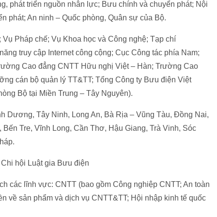
ng, phát triển nguồn nhân lực; Bưu chính và chuyển phát; Nội
yển phát; An ninh – Quốc phòng, Quân sự của Bộ.
h; Vụ Pháp chế; Vụ Khoa học và Công nghệ; Tạp chí
ng truy cập Internet công cộng; Cục Công tác phía Nam;
Trường Cao đẳng CNTT Hữu nghị Việt – Hàn; Trường Cao
ưỡng cán bộ quản lý TT&TT; Tổng Công ty Bưu điện Việt
òng Bộ tại Miền Trung – Tây Nguyên).
ình Dương, Tây Ninh, Long An, Bà Rịa – Vũng Tàu, Đồng Nai,
 Bến Tre, Vĩnh Long, Cần Thơ, Hậu Giang, Trà Vinh, Sóc
háp.
 Chi hội Luật gia Bưu điện
ách các lĩnh vực: CNTT (bao gồm Công nghiệp CNTT; An toàn
yền về sản phẩm và dịch vụ CNTT&TT; Hội nhập kinh tế quốc