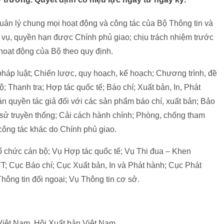
uản lý chung mọi hoạt động và công tác của Bộ Thông tin và
vụ, quyền hạn được Chính phủ giao; chịu trách nhiệm trước
oạt động của Bộ theo quy định.
 pháp luật; Chiến lược, quy hoạch, kế hoạch; Chương trình, đề
; Thanh tra; Hợp tác quốc tế; Báo chí; Xuất bản, In, Phát
ản quyền tác giả đối với các sản phẩm báo chí, xuất bản; Bảo
h sử truyền thống; Cải cách hành chính; Phòng, chống tham
 công tác khác do Chính phủ giao.
Tổ chức cán bộ; Vụ Hợp tác quốc tế; Vụ Thi đua – Khen
; Cục Báo chí; Cục Xuất bản, In và Phát hành; Cục Phát
Thông tin đối ngoại; Vụ Thông tin cơ sở.
Việt Nam, Hội Xuất bản Việt Nam.