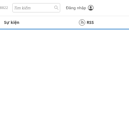
18822
Đăng nhập
Sự kiện
RSS