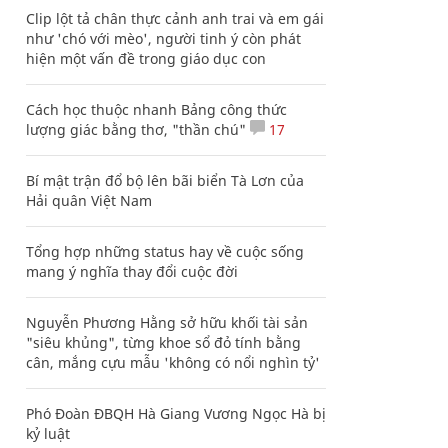
Clip lột tả chân thực cảnh anh trai và em gái
như 'chó với mèo', người tinh ý còn phát
hiện một vấn đề trong giáo dục con
Cách học thuộc nhanh Bảng công thức
lượng giác bằng thơ, "thần chú"
17
Bí mật trận đổ bộ lên bãi biển Tà Lơn của
Hải quân Việt Nam
Tổng hợp những status hay về cuộc sống
mang ý nghĩa thay đổi cuộc đời
Nguyễn Phương Hằng sở hữu khối tài sản
"siêu khủng", từng khoe sổ đỏ tính bằng
cân, mắng cựu mẫu 'không có nổi nghìn tỷ'
Phó Đoàn ĐBQH Hà Giang Vương Ngọc Hà bị
kỷ luật