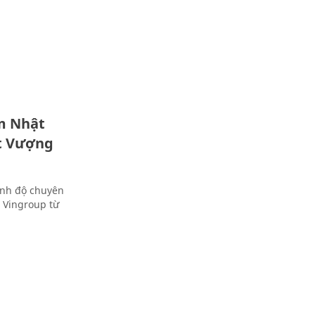
ạm Nhật
t Vượng
ình độ chuyên
i Vingroup từ