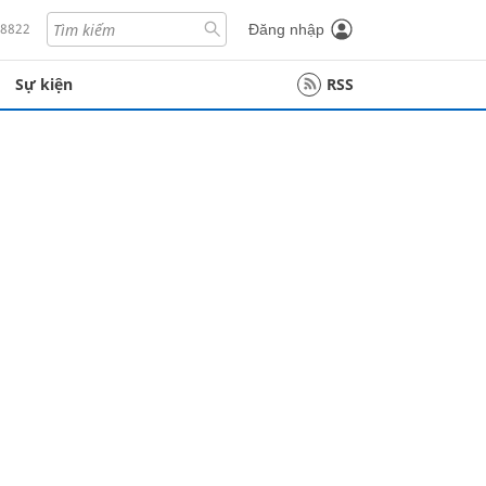
18822
Đăng nhập
Sự kiện
RSS