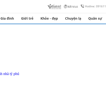
Hotline: 09161
Gia đình
Giới trẻ
Khỏe - đẹp
Chuyện lạ
Quân sự