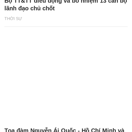
Bộ TT&TT điều động và bổ nhiệm 13 cán bộ
lãnh đạo chủ chốt
THỜI SỰ
Tọa đàm Nguyễn Ái Quốc - Hồ Chí Minh và