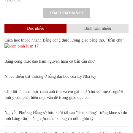
XEM THÊM BÀI VIẾT
Đọc nhiều
Bình luận nhiều
Cách học thuộc nhanh Bảng công thức lượng giác bằng thơ, "thần chú"
17
Bảng công thức đạo hàm nguyên hàm cơ bản cần nhớ
Nhiều điểm bất thường ở bằng đại học của Lý Nhã Kỳ
Clip lột tả chân thực cảnh anh trai và em gái như 'chó với mèo', người
tinh ý còn phát hiện một vấn đề trong giáo dục con
Nguyễn Phương Hằng sở hữu khối tài sản "siêu khủng", từng khoe sổ đỏ
tính bằng cân, mắng cựu mẫu 'không có nổi nghìn tỷ'