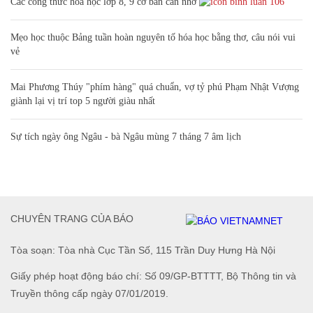
Các công thức hóa học lớp 8, 9 cơ bản cần nhớ
106
Mẹo học thuộc Bảng tuần hoàn nguyên tố hóa học bằng thơ, câu nói vui
vẻ
Mai Phương Thúy "phím hàng" quá chuẩn, vợ tỷ phú Phạm Nhật Vượng
giành lại vị trí top 5 người giàu nhất
Sự tích ngày ông Ngâu - bà Ngâu mùng 7 tháng 7 âm lịch
CHUYÊN TRANG CỦA BÁO
Tòa soạn: Tòa nhà Cục Tần Số, 115 Trần Duy Hưng Hà Nội
Giấy phép hoạt động báo chí: Số 09/GP-BTTTT, Bộ Thông tin và
Truyền thông cấp ngày 07/01/2019.