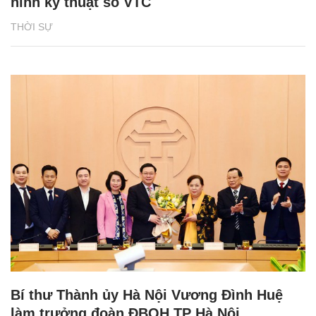
hình kỹ thuật số VTC
THỜI SỰ
Bí thư Thành ủy Hà Nội Vương Đình Huệ
làm trưởng đoàn ĐBQH TP Hà Nội