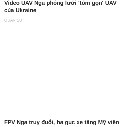
Video UAV Nga phóng lưới 'tóm gọn' UAV
của Ukraine
QUÂN SỰ
FPV Nga truy đuổi, hạ gục xe tăng Mỹ viện