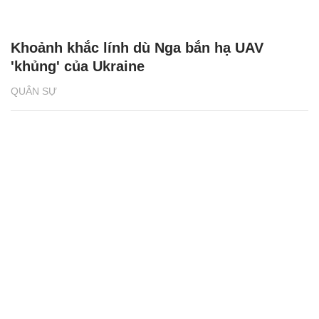
Khoảnh khắc lính dù Nga bắn hạ UAV
'khủng' của Ukraine
QUÂN SỰ