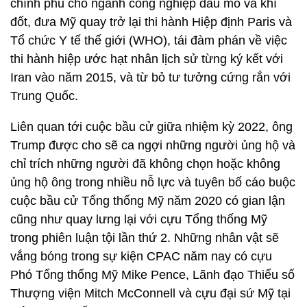
chính phủ cho ngành công nghiệp dầu mỏ và khí
đốt, đưa Mỹ quay trở lại thi hành Hiệp định Paris và
Tổ chức Y tế thế giới (WHO), tái đàm phán về việc
thi hành hiệp ước hạt nhân lịch sử từng ký kết với
Iran vào năm 2015, và từ bỏ tư tưởng cứng rắn với
Trung Quốc.
Liên quan tới cuộc bầu cử giữa nhiệm kỳ 2022, ông
Trump được cho sẽ ca ngợi những người ủng hộ và
chỉ trích những người đã không chọn hoặc không
ủng hộ ông trong nhiều nỗ lực và tuyên bố cáo buộc
cuộc bầu cử Tổng thống Mỹ năm 2020 có gian lận
cũng như quay lưng lại với cựu Tổng thống Mỹ
trong phiên luận tội lần thứ 2. Những nhân vật sẽ
vắng bóng trong sự kiện CPAC năm nay có cựu
Phó Tổng thống Mỹ Mike Pence, Lãnh đạo Thiểu số
Thượng viện Mitch McConnell và cựu đại sứ Mỹ tại