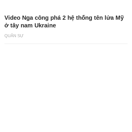
Video Nga công phá 2 hệ thống tên lửa Mỹ
ở tây nam Ukraine
QUÂN SỰ