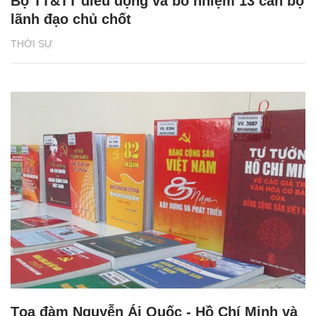
Bộ TT&TT điều động và bổ nhiệm 13 cán bộ
lãnh đạo chủ chốt
THỜI SỰ
Tọa đàm Nguyễn Ái Quốc - Hồ Chí Minh và