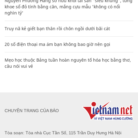
Nguyễn Phương Hằng sở hữu khối tài sản "siêu khủng", từng
khoe sổ đỏ tính bằng cân, mắng cựu mẫu 'không có nổi
nghìn tỷ'
Truy nã kẻ giết bạn thân rồi chôn ngồi dưới bãi cát
20 số điện thoại ma ám bạn không bao giờ nên gọi
Mẹo học thuộc Bảng tuần hoàn nguyên tố hóa học bằng thơ,
câu nói vui vẻ
CHUYÊN TRANG CỦA BÁO
Tòa soạn: Tòa nhà Cục Tần Số, 115 Trần Duy Hưng Hà Nội