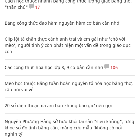
Cách học thuộc nhanh Bảng công thức lượng giác bằng thơ,
"thần chú"
17
Bảng công thức đạo hàm nguyên hàm cơ bản cần nhớ
Clip lột tả chân thực cảnh anh trai và em gái như 'chó với
mèo', người tinh ý còn phát hiện một vấn đề trong giáo dục
con
Các công thức hóa học lớp 8, 9 cơ bản cần nhớ
106
Mẹo học thuộc Bảng tuần hoàn nguyên tố hóa học bằng thơ,
câu nói vui vẻ
20 số điện thoại ma ám bạn không bao giờ nên gọi
Nguyễn Phương Hằng sở hữu khối tài sản "siêu khủng", từng
khoe sổ đỏ tính bằng cân, mắng cựu mẫu 'không có nổi
nghìn tỷ'