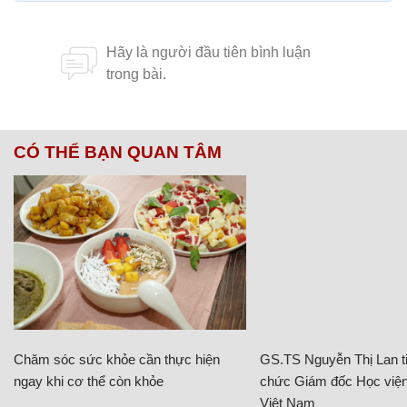
CÓ THỂ BẠN QUAN TÂM
Chăm sóc sức khỏe cần thực hiện
GS.TS Nguyễn Thị Lan ti
ngay khi cơ thể còn khỏe
chức Giám đốc Học viện
Việt Nam