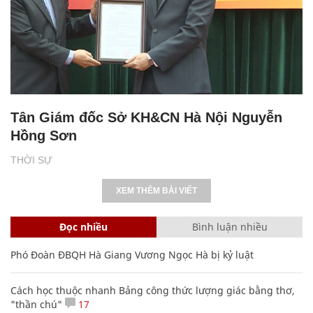
Tân Giám đốc Sở KH&CN Hà Nội Nguyễn
Hồng Sơn
THỜI SỰ
XEM THÊM BÀI VIẾT
Đọc nhiều
Bình luận nhiều
Phó Đoàn ĐBQH Hà Giang Vương Ngọc Hà bị kỷ luật
Cách học thuộc nhanh Bảng công thức lượng giác bằng thơ,
"thần chú"
17