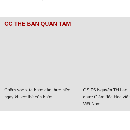
CÓ THỂ BẠN QUAN TÂM
Chăm sóc sức khỏe cần thực hiện
GS.TS Nguyễn Thị Lan ti
ngay khi cơ thể còn khỏe
chức Giám đốc Học viện
Việt Nam