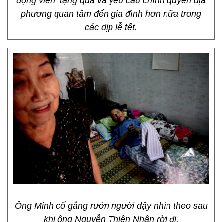
động viên, tặng quà và yêu cầu chính quyền địa
phương quan tâm đến gia đình hơn nữa trong
các dịp lễ tết.
Ông Minh cố gắng rướn người dậy nhìn theo sau
khi ông Nguyễn Thiện Nhân rời đi.