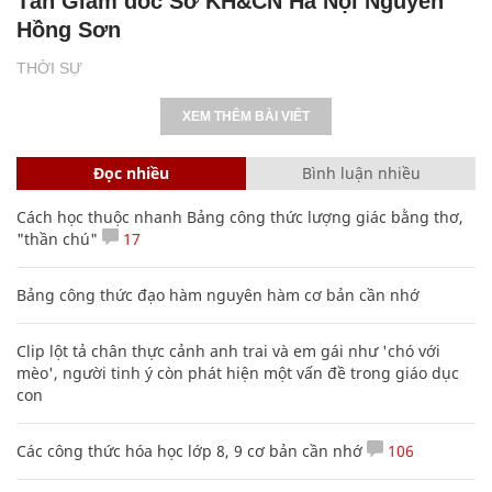
Tân Giám đốc Sở KH&CN Hà Nội Nguyễn
Hồng Sơn
THỜI SỰ
XEM THÊM BÀI VIẾT
Đọc nhiều
Bình luận nhiều
Cách học thuộc nhanh Bảng công thức lượng giác bằng thơ,
"thần chú"
17
Bảng công thức đạo hàm nguyên hàm cơ bản cần nhớ
Clip lột tả chân thực cảnh anh trai và em gái như 'chó với
mèo', người tinh ý còn phát hiện một vấn đề trong giáo dục
con
Các công thức hóa học lớp 8, 9 cơ bản cần nhớ
106