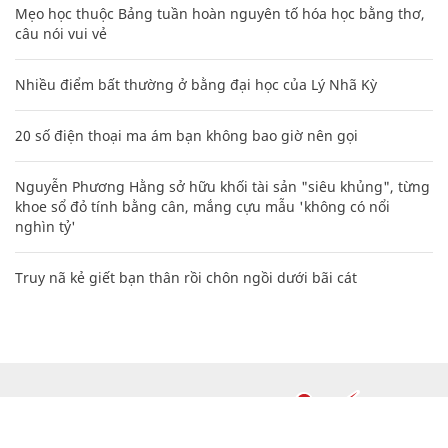
Mẹo học thuộc Bảng tuần hoàn nguyên tố hóa học bằng thơ,
câu nói vui vẻ
Nhiều điểm bất thường ở bằng đại học của Lý Nhã Kỳ
20 số điện thoại ma ám bạn không bao giờ nên gọi
Nguyễn Phương Hằng sở hữu khối tài sản "siêu khủng", từng
khoe sổ đỏ tính bằng cân, mắng cựu mẫu 'không có nổi
nghìn tỷ'
Truy nã kẻ giết bạn thân rồi chôn ngồi dưới bãi cát
CHUYÊN TRANG CỦA BÁO