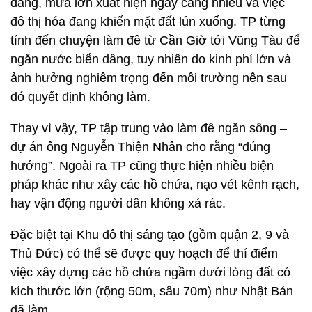
dâng, mưa lớn xuất hiện ngày càng nhiều và việc
đô thị hóa đang khiến mặt đất lún xuống. TP từng
tính đến chuyện làm đê từ Cần Giờ tới Vũng Tàu để
ngăn nước biển dâng, tuy nhiên do kinh phí lớn và
ảnh hưởng nghiêm trọng đến môi trường nên sau
đó quyết định không làm.
Thay vì vậy, TP tập trung vào làm đê ngăn sông –
dự án ông Nguyễn Thiện Nhân cho rằng “đúng
hướng”. Ngoài ra TP cũng thực hiện nhiều biện
pháp khác như xây các hồ chứa, nạo vét kênh rạch,
hay vận động người dân không xả rác.
Đặc biệt tại Khu đô thị sáng tạo (gồm quận 2, 9 và
Thủ Đức) có thể sẽ được quy hoạch để thí điểm
việc xây dựng các hồ chứa ngầm dưới lòng đất có
kích thước lớn (rộng 50m, sâu 70m) như Nhật Bản
đã làm.