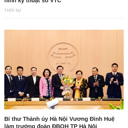
hình kỹ thuật số VTC
THỜI SỰ
Bí thư Thành ủy Hà Nội Vương Đình Huệ
làm trưởng đoàn ĐBQH TP Hà Nội