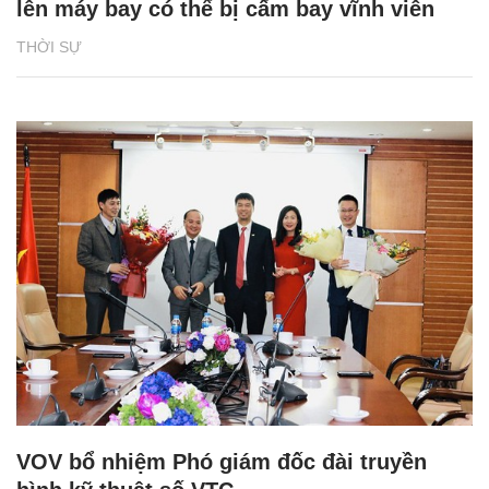
lên máy bay có thể bị cấm bay vĩnh viễn
THỜI SỰ
VOV bổ nhiệm Phó giám đốc đài truyền