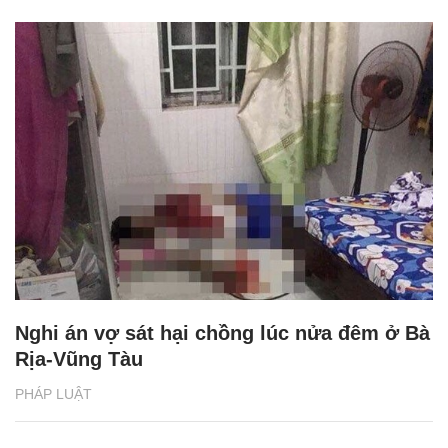
Nghi án vợ sát hại chồng lúc nửa đêm ở Bà
Rịa-Vũng Tàu
PHÁP LUẬT