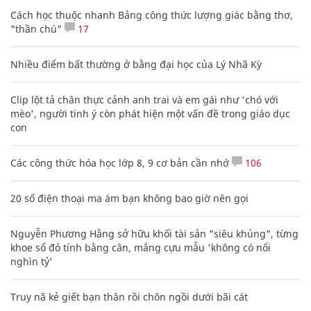
Cách học thuộc nhanh Bảng công thức lượng giác bằng thơ,
"thần chú"
17
Nhiều điểm bất thường ở bằng đại học của Lý Nhã Kỳ
Clip lột tả chân thực cảnh anh trai và em gái như 'chó với
mèo', người tinh ý còn phát hiện một vấn đề trong giáo dục
con
Các công thức hóa học lớp 8, 9 cơ bản cần nhớ
106
20 số điện thoại ma ám bạn không bao giờ nên gọi
Nguyễn Phương Hằng sở hữu khối tài sản "siêu khủng", từng
khoe sổ đỏ tính bằng cân, mắng cựu mẫu 'không có nổi
nghìn tỷ'
Truy nã kẻ giết bạn thân rồi chôn ngồi dưới bãi cát