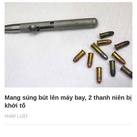
Mang súng bút lên máy bay, 2 thanh niên bị
khởi tố
PHÁP LUẬT