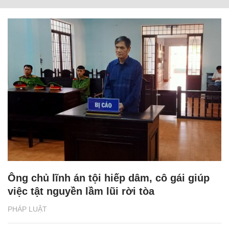
Ông chủ lĩnh án tội hiếp dâm, cô gái giúp
việc tật nguyền lầm lũi rời tòa
PHÁP LUẬT