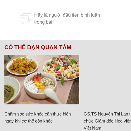
CÓ THỂ BẠN QUAN TÂM
Chăm sóc sức khỏe cần thực hiện
GS.TS Nguyễn Thị Lan ti
ngay khi cơ thể còn khỏe
chức Giám đốc Học viện
Việt Nam