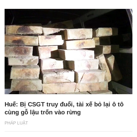
Huế: Bị CSGT truy đuổi, tài xế bỏ lại ô tô
cùng gỗ lậu trốn vào rừng
PHÁP LUẬT