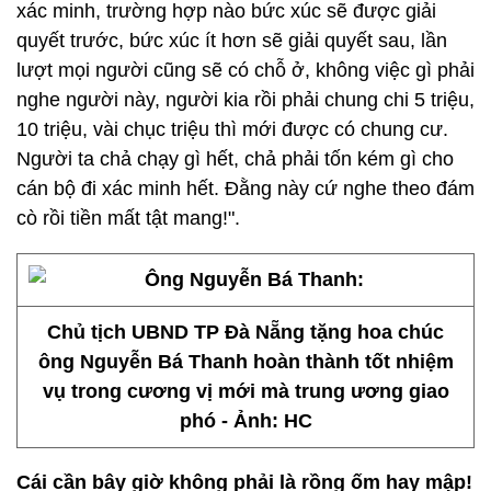
xác minh, trường hợp nào bức xúc sẽ được giải
quyết trước, bức xúc ít hơn sẽ giải quyết sau, lần
lượt mọi người cũng sẽ có chỗ ở, không việc gì phải
nghe người này, người kia rồi phải chung chi 5 triệu,
10 triệu, vài chục triệu thì mới được có chung cư.
Người ta chả chạy gì hết, chả phải tốn kém gì cho
cán bộ đi xác minh hết. Đằng này cứ nghe theo đám
cò rồi tiền mất tật mang!".
Chủ tịch UBND TP Đà Nẵng tặng hoa chúc
ông Nguyễn Bá Thanh hoàn thành tốt nhiệm
vụ trong cương vị mới mà trung ương giao
phó - Ảnh: HC
Cái cần bây giờ không phải là rồng ốm hay mập!