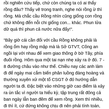
rồi nghiên cứu tiếp, chứ còn chúng ta có ai thấy
rồng đâu? Thấy vẽ trong tranh, nghe nói rồng ừ thì
rồng. Mà chắc cầu Rồng nhìn cũng giống con rồng
chứ không đến nỗi chi giống con... khác. Phun lửa
dữ quá thì phun cả nước nữa đấy!".
"Bây giờ cái cần đối với cầu Rồng không phải là
rồng ốm hay rồng mập mà là Sở GTVT, Công an
ngồi lại với nhau để xem giao thông ở bờ Tây, phía
đuôi rồng. Hôm qua một tai nạn nhẹ xảy ra ở đó. 7 -
8 đường châu vào như thế. Chiều nay các anh làm
đi để ngày mai cắm biển phân luồng đàng hoàng và
thường xuyên xử một tổ CSGT ở đó hướng dẫn
người ta đi. Đặc biệt vào những giờ cao điểm là xảy
ra ùn tắc vì người ta hiếu kỳ, tập trung rất đông cả
ban ngày lẫn ban đêm để xem rồng. Xem thì nhiều,
đi thì ít, cứ đứng không chịu đi nên phải tính toán,