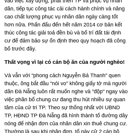
vào việc xây dựng, phát triển TP và phục vụ nhân
dân, tiếp tục công tác cải cách hành chính và nâng
cao chất lượng phục vụ nhân dân ngày càng tốt
hơn nữa. Phấn đấu đến hết năm 2014 cơ bản kết
thúc công tác giải toả đền bù và bố trí đất tái định
cư để đảm bảo sự ổn định theo quy hoạch đã công
bố trước đây.
Thất vọng vì lại có cán bộ ăn của người nghèo!
Và vẫn với "phong cách Nguyễn Bá Thanh" quen
thuộc, ông bắt đầu "nói vo" không giấy tờ mà người
dân Đà Nẵng luôn rất muốn nghe và "độp" ngay vào
việc phân bổ chung cư đang thu hút nhiều sự quan
tâm của cử tri TP. Theo sự thống nhất với UBND
TP, HĐND TP Đà Nẵng đã hình thành tổ đường dây
nóng để nhận đơn của nhân dân xin thuê chung cư.
Thường là sau khi nhận đơn, tổ này cử 2 cán bộ