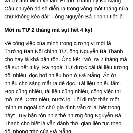
và cử anh Minh về làm Bí thư Thành uỷ Đà Nẵng.
Câu chuyện đó sẽ diễn ra trong vòng một tháng nữa
chứ không kéo dài" - ông Nguyễn Bá Thanh tiết lộ.
Mới ra TƯ 2 tháng mà sụt hết 4 ký!
Về công việc của mình trong cương vị mới là
Trưởng Ban Nội chính TƯ, ông Nguyễn Bá Thanh
cho hay là khá bận rộn. Ông kể: "Mới ra 2 tháng mà
đã sụt hết 4 ký. Ra ngoài TƯ được cái tài liệu tương
đối nhiều, đọc hơi nhiều hơn ở Đà Nẵng. Ăn ớt
nhiều cho sáng mắt ra để đọc. Tài liệu nhiều lắm.
Họp cũng nhiều, tài liệu cũng nhiều, công việc thì
mới mẻ. Cơm niêu, nước lọ. Tôi đi một thân một
mình ra ngoài đó chứ gia đình vẫn ở lại hết trong
này". Tuy bận rộn như thế nhưng ông Nguyễn Bá
Thanh cho biết là vẫn dành thời gian liên tục theo
dõi phong trào của Đà Nẵng.