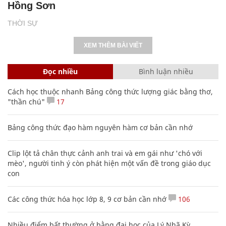
Hồng Sơn
THỜI SỰ
XEM THÊM BÀI VIẾT
Đọc nhiều
Bình luận nhiều
Cách học thuộc nhanh Bảng công thức lượng giác bằng thơ,
"thần chú"
17
Bảng công thức đạo hàm nguyên hàm cơ bản cần nhớ
Clip lột tả chân thực cảnh anh trai và em gái như 'chó với
mèo', người tinh ý còn phát hiện một vấn đề trong giáo dục
con
Các công thức hóa học lớp 8, 9 cơ bản cần nhớ
106
Nhiều điểm bất thường ở bằng đại học của Lý Nhã Kỳ