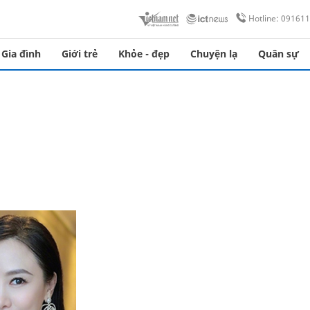
Hotline: 09161
Gia đình
Giới trẻ
Khỏe - đẹp
Chuyện lạ
Quân sự