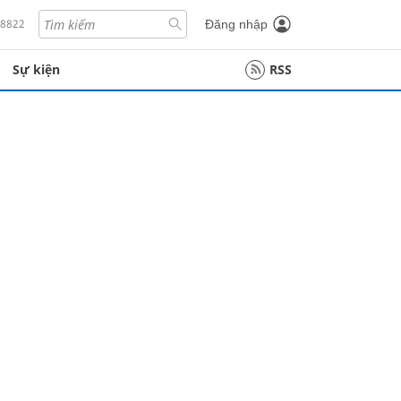
18822
Đăng nhập
Sự kiện
RSS