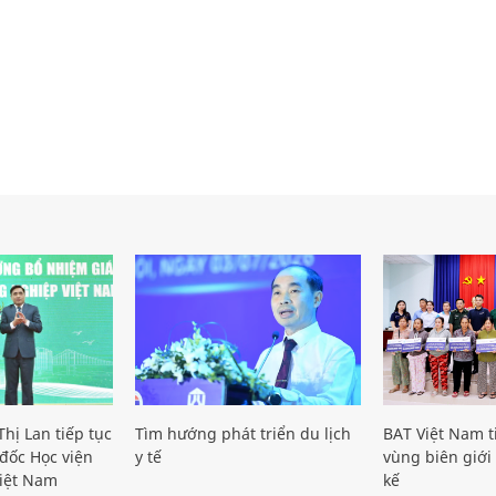
hị Lan tiếp tục
Tìm hướng phát triển du lịch
BAT Việt Nam t
đốc Học viện
y tế
vùng biên giới 
iệt Nam
kế