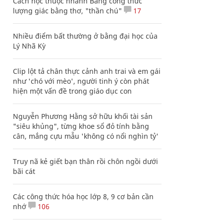
Cách học thuộc nhanh Bảng công thức
lượng giác bằng thơ, "thần chú"
17
Nhiều điểm bất thường ở bằng đại học của
Lý Nhã Kỳ
Clip lột tả chân thực cảnh anh trai và em gái
như 'chó với mèo', người tinh ý còn phát
hiện một vấn đề trong giáo dục con
Nguyễn Phương Hằng sở hữu khối tài sản
"siêu khủng", từng khoe sổ đỏ tính bằng
cân, mắng cựu mẫu 'không có nổi nghìn tỷ'
Truy nã kẻ giết bạn thân rồi chôn ngồi dưới
bãi cát
Các công thức hóa học lớp 8, 9 cơ bản cần
nhớ
106