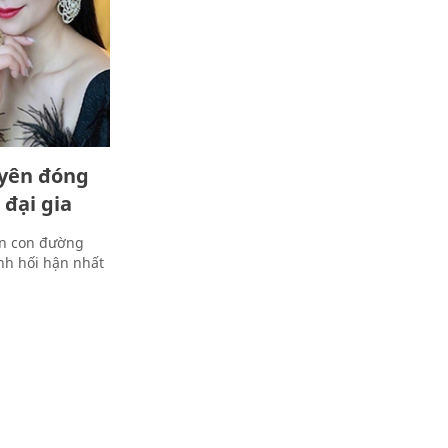
yên đóng
 đại gia
ọn con đường
nh hối hận nhất