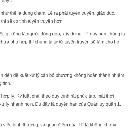
 này”.
như thế là đụng chạm. Lẽ ra phải tuyên truyền, giáo dục,
thì sẽ có tính tuyên truyền hơn.
việc gì cũng là người đóng góp, xây dựng TP này nên chúng ta
g chưa phù hợp thì chúng ta từ từ tuyên truyền sẽ làm cho họ
c”.
an đến đề xuất xử lý cán bộ phường không hoàn thành nhiệm
 tình.
hợp lý. Kỷ luật phải theo quy trình rất phức tạp, mất thời
 xử lý nhanh hơn. Dù đây là quyền hạn của Quận ủy quận 1,
à việc bình thường, và quan điểm của TP là không chờ vi