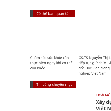
Có thể bạn quan tâm
Chăm sóc sức khỏe cần
GS.TS Nguyễn Thị 
thực hiện ngay khi cơ thể
tiếp tục giữ chức 
còn khỏe
đốc Học viện Nông
nghiệp Việt Nam
Tin cùng chuyên mục
THỜI SỰ
Xây d
Việt 