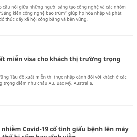
 cầu nối giữa những người sáng tạo công nghệ và các nhóm
 “Sáng kiến công nghệ bao trùm” giúp họ hòa nhập và phát
ừ đó thúc đẩy xã hội công bằng và bền vững.
ất miễn visa cho khách thị trường trọng
 Vũng Tàu đề xuất miễn thị thực nhập cảnh đối với khách ở các
ng trọng điểm như châu Âu, Bắc Mỹ, Australia.
 nhiễm Covid-19 cố tình giấu bệnh lên máy
 thể bị cấm bay vĩnh viễn