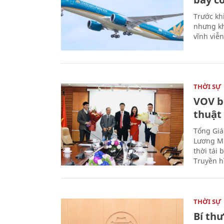
Trước kh
nhưng kh
vĩnh viễ
THỜI SỰ
VOV b
thuật
Tổng Giá
Lương Mi
thời tái
Truyền h
THỜI SỰ
Bí th