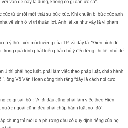
 với vấn đề này là đúng, không có gì oan ức cả”.
 xúc từ từ rồi mới thật sự bức xúc. Khi chuẩn bị bức xúc anh
à vệ sinh ở vị trí thuận lợi. Anh lái xe như vậy là vi phạm
có ý thức với môi trường của TP, và đây là: “Điển hình để
 trong quá trình phát triển phải chú ý đến từng chi tiết nhỏ để
n 1 thì phải học luật, phải làm việc theo pháp luật, chấp hành
ôi", ông Võ Văn Hoan đồng tình rằng “đây là cách nói cực
g có gì sai, bởi: “Ai đi đâu cũng phải làm việc theo Hiến
a nước ngoài cũng đều phải chấp hành luật nơi đó”.
háp chung thì mỗi địa phương đều có quy định riêng của họ