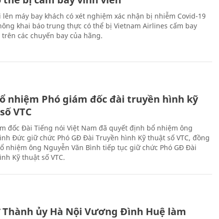
i lên máy bay khách có xét nghiệm xác nhận bị nhiễm Covid-19
ông khai báo trung thực có thể bị Vietnam Airlines cấm bay
n trên các chuyến bay của hãng.
ổ nhiệm Phó giám đốc đài truyền hình kỹ
 số VTC
m đốc Đài Tiếng nói Việt Nam đã quyết định bổ nhiệm ông
nh Đức giữ chức Phó GĐ Đài Truyền hình Kỹ thuật số VTC, đồng
 bổ nhiệm ông Nguyễn Văn Bình tiếp tục giữ chức Phó GĐ Đài
ình Kỹ thuật số VTC.
ư Thành ủy Hà Nội Vương Đình Huệ làm