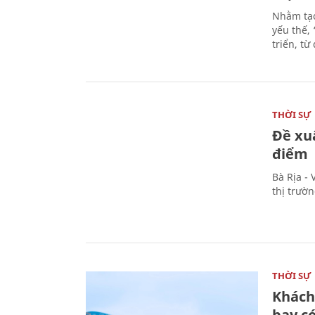
Nhằm tạo
yếu thế,
triển, t
THỜI SỰ
Đề xu
điểm
Bà Rịa -
thị trườ
THỜI SỰ
Khách
bay có