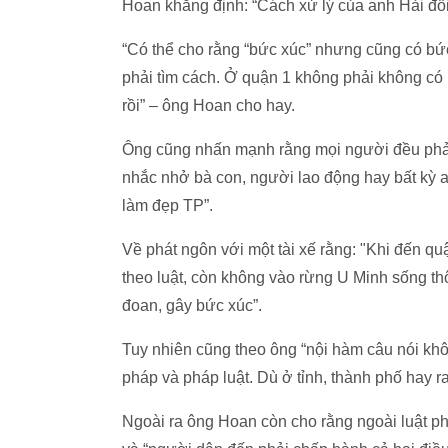
Hoan khẳng định: “Cách xử lý của anh Hải đối
“Có thể cho rằng “bức xúc” nhưng cũng có bức
phải tìm cách. Ở quận 1 không phải không có nh
rồi” – ông Hoan cho hay.
Ông cũng nhấn mạnh rằng mọi người đều phải 
nhắc nhở bà con, người lao động hay bất kỳ ai,
làm đẹp TP”.
Về phát ngôn với một tài xế rằng: "Khi đến quậ
theo luật, còn không vào rừng U Minh sống th
đoan, gây bức xúc”.
Tuy nhiên cũng theo ông “nội hàm câu nói khôn
pháp và pháp luật. Dù ở tỉnh, thành phố hay r
Ngoài ra ông Hoan còn cho rằng ngoài luật p