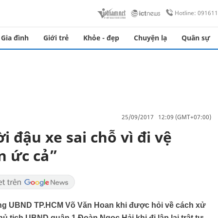
Hotline: 09161
Gia đình
Giới trẻ
Khỏe - đẹp
Chuyện lạ
Quân sự
25/09/2017 12:09 (GMT+07:00)
 đậu xe sai chỗ vì đi vệ
n ức cả”
òng UBND TP.HCM Võ Văn Hoan khi được hỏi về cách xử
 tịch UBND quận 1 Đoàn Ngọc Hải khi đi lập lại trật tự