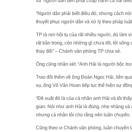
và “người dân đến phải chấp hành cả hai điều
“Người dân phải biết điều đó, nhưng cách nói 
thuyết phục người dân và xử lý theo pháp luật 
TP là nơi hội tụ của rất nhiều người, dù làm 
rất trân trọng, còn những gì chưa tốt, lối sốn
thay đổi” – Chánh văn phòng TP chia sẻ.
Ông cũng nhận xét: “Anh Hải là người bộc trự
Trao đổi thêm về ông Đoàn Ngọc Hải, liên qu
vụ, ông Võ Văn Hoan tiếp tục thể hiện sự đồng
“Đề xuất đó là của cá nhân anh Hải và tôi thấy 
gian. Nói như anh Hải là đúng, nhẹ nhàng và
nhưng cá nhân tôi cho rằng nên luân chuyển.
Cũng theo vị Chánh văn phòng, luân chuyển l