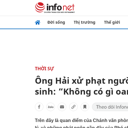
Đời sống
Thị trường
Thế giới
THỜI SỰ
Ông Hải xử phạt người
sinh: “Không có gì oa
Trên đây là quan điểm của Chánh văn ph
lý, và những phát ngôn gần đây của Phó chủ