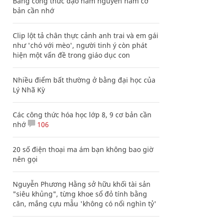
Bảng công thức đạo hàm nguyên hàm cơ
bản cần nhớ
Clip lột tả chân thực cảnh anh trai và em gái
như 'chó với mèo', người tinh ý còn phát
hiện một vấn đề trong giáo dục con
Nhiều điểm bất thường ở bằng đại học của
Lý Nhã Kỳ
Các công thức hóa học lớp 8, 9 cơ bản cần
nhớ
106
20 số điện thoại ma ám bạn không bao giờ
nên gọi
Nguyễn Phương Hằng sở hữu khối tài sản
"siêu khủng", từng khoe sổ đỏ tính bằng
cân, mắng cựu mẫu 'không có nổi nghìn tỷ'