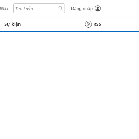
18822
Đăng nhập
Sự kiện
RSS