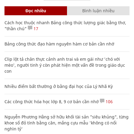
Đọc nhiều
Bình luận nhiều
Cách học thuộc nhanh Bảng công thức lượng giác bằng thơ,
"thần chú"
17
Bảng công thức đạo hàm nguyên hàm cơ bản cần nhớ
Clip lột tả chân thực cảnh anh trai và em gái như 'chó với
mèo', người tinh ý còn phát hiện một vấn đề trong giáo dục
con
Nhiều điểm bất thường ở bằng đại học của Lý Nhã Kỳ
Các công thức hóa học lớp 8, 9 cơ bản cần nhớ
106
Nguyễn Phương Hằng sở hữu khối tài sản "siêu khủng", từng
khoe sổ đỏ tính bằng cân, mắng cựu mẫu 'không có nổi
nghìn tỷ'