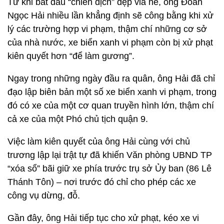
Từ khi bắt đầu “chiến dịch” dẹp vỉa hè, ông Đoàn
Ngọc Hải nhiều lần khẳng định sẽ công bằng khi xử
lý các trường hợp vi phạm, thậm chí những cơ sở
của nhà nước, xe biển xanh vi phạm còn bị xử phạt
kiên quyết hơn “để làm gương”.
Ngay trong những ngày đầu ra quân, ông Hải đã chỉ
đạo lập biên bản một số xe biển xanh vi phạm, trong
đó có xe của một cơ quan truyền hình lớn, thậm chí
cả xe của một Phó chủ tịch quận 9.
Việc làm kiên quyết của ông Hải cùng với chủ
trương lập lại trật tự đã khiến Văn phòng UBND TP
“xóa sổ” bãi giữ xe phía trước trụ sở Ủy ban (86 Lê
Thánh Tôn) – nơi trước đó chỉ cho phép các xe
công vụ dừng, đỗ.
Gần đây, ông Hải tiếp tục cho xử phạt, kéo xe vi