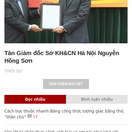
Tân Giám đốc Sở KH&CN Hà Nội Nguyễn
Hồng Sơn
THỜI SỰ
XEM THÊM BÀI VIẾT
Đọc nhiều
Bình luận nhiều
Cách học thuộc nhanh Bảng công thức lượng giác bằng thơ,
"thần chú"
17
Clip lột tả chân thực cảnh anh trai và em gái như 'chó với