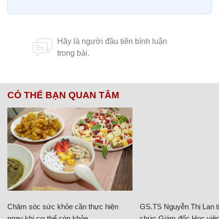
CÓ THỂ BẠN QUAN TÂM
Chăm sóc sức khỏe cần thực hiện
GS.TS Nguyễn Thị Lan ti
ngay khi cơ thể còn khỏe
chức Giám đốc Học viện