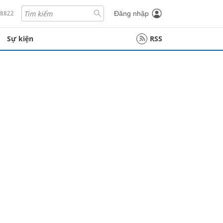
18822
Đăng nhập
Sự kiện
RSS