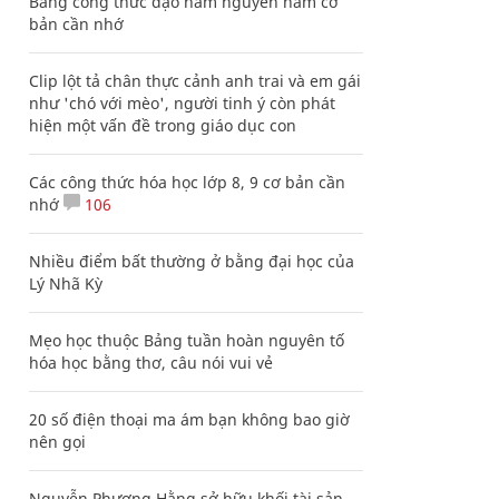
Bảng công thức đạo hàm nguyên hàm cơ
bản cần nhớ
Clip lột tả chân thực cảnh anh trai và em gái
như 'chó với mèo', người tinh ý còn phát
hiện một vấn đề trong giáo dục con
Các công thức hóa học lớp 8, 9 cơ bản cần
nhớ
106
Nhiều điểm bất thường ở bằng đại học của
Lý Nhã Kỳ
Mẹo học thuộc Bảng tuần hoàn nguyên tố
hóa học bằng thơ, câu nói vui vẻ
20 số điện thoại ma ám bạn không bao giờ
nên gọi
Nguyễn Phương Hằng sở hữu khối tài sản