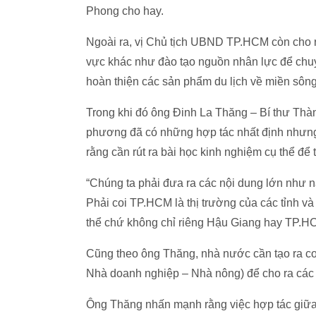
Phong cho hay.
Ngoài ra, vị Chủ tịch UBND TP.HCM còn cho r
vực khác như đào tạo nguồn nhân lực để chuyể
hoàn thiện các sản phẩm du lịch về miền sôn
Trong khi đó ông Đinh La Thăng – Bí thư Thà
phương đã có những hợp tác nhất định nhưng
rằng cần rút ra bài học kinh nghiệm cụ thể để
“Chúng ta phải đưa ra các nội dung lớn như n
Phải coi TP.HCM là thị trường của các tỉnh v
thể chứ không chỉ riêng Hậu Giang hay TP.HC
Cũng theo ông Thăng, nhà nước cần tạo ra cơ
Nhà doanh nghiệp – Nhà nông) để cho ra các 
Ông Thăng nhấn mạnh rằng việc hợp tác giữa 