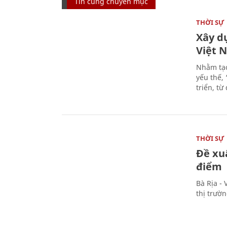
Tin cùng chuyên mục
THỜI SỰ
Xây d
Việt 
Nhằm tạo
yếu thế,
triển, t
THỜI SỰ
Đề xu
điểm
Bà Rịa -
thị trườ