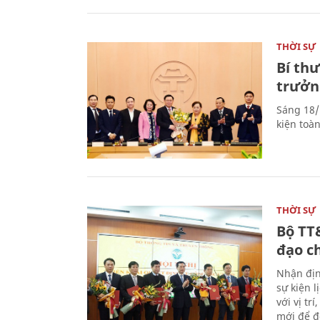
THỜI SỰ
Bí th
trưởn
Sáng 18/
kiện toà
THỜI SỰ
Bộ TT
đạo c
Nhận địn
sự kiện 
với vị tr
mới để đ