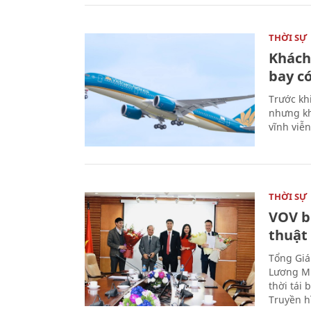
THỜI SỰ
Khách
bay có
Trước kh
nhưng kh
vĩnh viễ
THỜI SỰ
VOV b
thuật
Tổng Giá
Lương Mi
thời tái
Truyền h