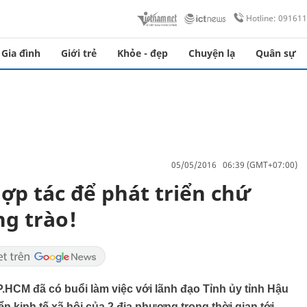
Hotline: 09161
Gia đình
Giới trẻ
Khỏe - đẹp
Chuyện lạ
Quân sự
05/05/2016 06:39 (GMT+07:00)
ợp tác để phát triển chứ
g trào!
P.HCM đã có buổi làm việc với lãnh đạo Tỉnh ủy tỉnh Hậu
n kinh tế xã hội của 2 địa phương trong thời gian tới.