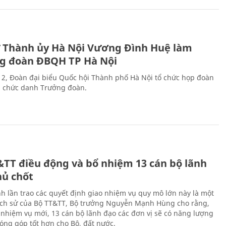
ư Thành ủy Hà Nội Vương Đình Huệ làm
g đoàn ĐBQH TP Hà Nội
 2, Đoàn đại biểu Quốc hội Thành phố Hà Nội tổ chức họp đoàn
n chức danh Trưởng đoàn.
&TT điều động và bổ nhiệm 13 cán bộ lãnh
hủ chốt
h lần trao các quyết định giao nhiệm vụ quy mô lớn này là một
lịch sử của Bộ TT&TT, Bộ trưởng Nguyễn Mạnh Hùng cho rằng,
í, nhiệm vụ mới, 13 cán bộ lãnh đạo các đơn vị sẽ có năng lượng
óng góp tốt hơn cho Bộ, đất nước.