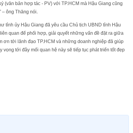
c ký (văn bản hợp tác - PV) với TP.HCM mà Hậu Giang cũng
g” – ông Thăng nói.
thư tỉnh ủy Hậu Giang đã yêu cầu Chủ tịch UBND tỉnh Hậu
liên quan để phối hợp, giải quyết những vấn đề đặt ra giữa
ảm ơn tới lãnh đạo TP.HCM và những doanh nghiệp đã giúp
ọng tới đây mối quan hệ này sẽ tiếp tục phát triển tốt đẹp