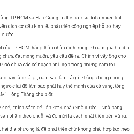
ằng TP.HCM và Hậu Giang có thể hợp tác tốt ở nhiều lĩnh
n dịch cơ cấu kinh tế, phát triển công nghiệp hỗ trợ hay
g nước.
nh ủy TP.HCM thẳng thắn nhận định trong 10 năm qua hai địa
 chưa đạt mong muốn, yêu cầu đề ra. Chính vì vậy ông cho
 từ đó đề ra các kế hoạch phù hợp trong những năm tới.
ăm nay làm cái gì, năm sau làm cái gì, không chung chung.
à ngược lại để làm sao phát huy thế mạnh của cả vùng, tổng
M” – ông Thăng cho biết.
 chế, chính sách để liên kết 4 nhà (Nhà nước – Nhà băng –
sản phẩm theo chuỗi và đó mới là cách phát triển bền vững.
hai địa phương là để phát triển chứ không phải hợp tác theo