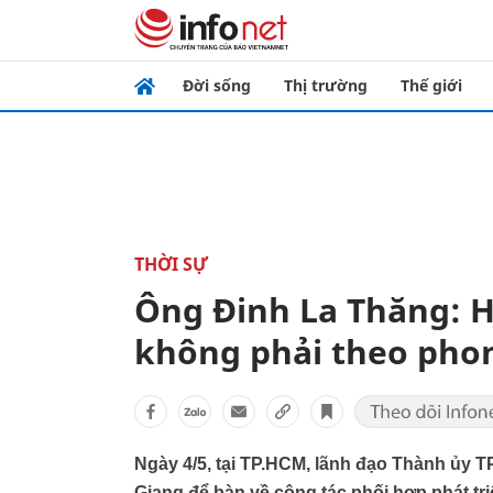
Đời sống
Thị trường
Thế giới
THỜI SỰ
Ông Đinh La Thăng: H
không phải theo phon
Ngày 4/5, tại TP.HCM, lãnh đạo Thành ủy T
Giang để bàn về công tác phối hợp phát triể