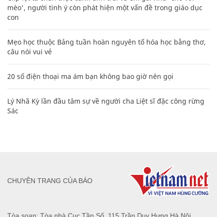
mèo', người tinh ý còn phát hiện một vấn đề trong giáo dục
con
Mẹo học thuộc Bảng tuần hoàn nguyên tố hóa học bằng thơ,
câu nói vui vẻ
20 số điện thoại ma ám bạn không bao giờ nên gọi
Lý Nhã Kỳ lần đầu tâm sự về người cha Liệt sĩ đặc công rừng
Sác
CHUYÊN TRANG CỦA BÁO
Tòa soạn: Tòa nhà Cục Tần Số, 115 Trần Duy Hưng Hà Nội