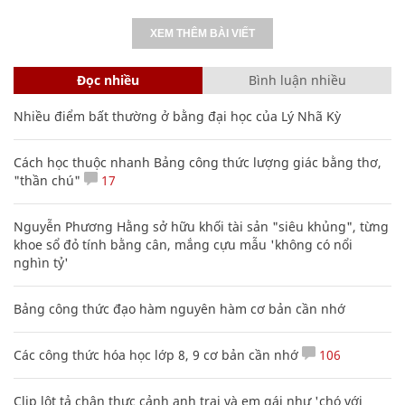
XEM THÊM BÀI VIẾT
Đọc nhiều
Bình luận nhiều
Nhiều điểm bất thường ở bằng đại học của Lý Nhã Kỳ
Cách học thuộc nhanh Bảng công thức lượng giác bằng thơ,
"thần chú"
17
Nguyễn Phương Hằng sở hữu khối tài sản "siêu khủng", từng
khoe sổ đỏ tính bằng cân, mắng cựu mẫu 'không có nổi
nghìn tỷ'
Bảng công thức đạo hàm nguyên hàm cơ bản cần nhớ
Các công thức hóa học lớp 8, 9 cơ bản cần nhớ
106
Clip lột tả chân thực cảnh anh trai và em gái như 'chó với