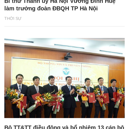
Bí thư Thành ủy Hà Nội Vương Đình Huệ
làm trưởng đoàn ĐBQH TP Hà Nội
THỜI SỰ
Bộ TT&TT điều động và bổ nhiệm 13 cán bộ