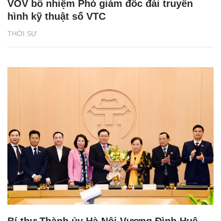
VOV bổ nhiệm Phó giám đốc đài truyền
hình kỹ thuật số VTC
THỜI SỰ
Bí thư Thành ủy Hà Nội Vương Đình Huệ