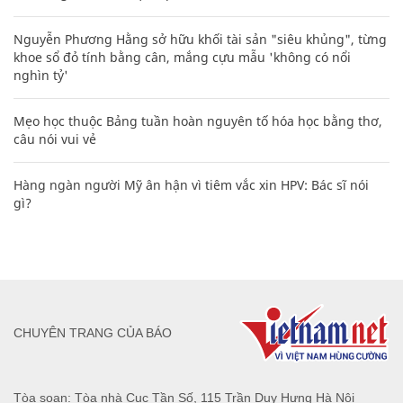
Nguyễn Phương Hằng sở hữu khối tài sản "siêu khủng", từng
khoe sổ đỏ tính bằng cân, mắng cựu mẫu 'không có nổi
nghìn tỷ'
Mẹo học thuộc Bảng tuần hoàn nguyên tố hóa học bằng thơ,
câu nói vui vẻ
Hàng ngàn người Mỹ ân hận vì tiêm vắc xin HPV: Bác sĩ nói
gì?
CHUYÊN TRANG CỦA BÁO
Tòa soạn: Tòa nhà Cục Tần Số, 115 Trần Duy Hưng Hà Nội