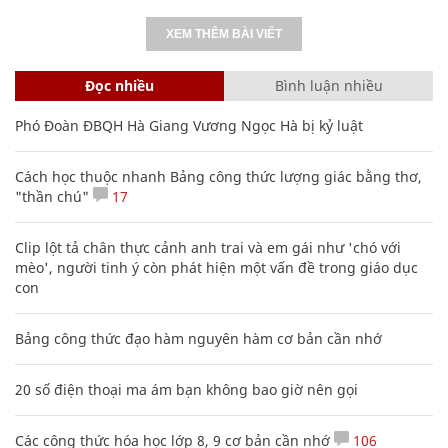
XEM THÊM BÀI VIẾT
Đọc nhiều
Bình luận nhiều
Phó Đoàn ĐBQH Hà Giang Vương Ngọc Hà bị kỷ luật
Cách học thuộc nhanh Bảng công thức lượng giác bằng thơ,
"thần chú"
17
Clip lột tả chân thực cảnh anh trai và em gái như 'chó với
mèo', người tinh ý còn phát hiện một vấn đề trong giáo dục
con
Bảng công thức đạo hàm nguyên hàm cơ bản cần nhớ
20 số điện thoại ma ám bạn không bao giờ nên gọi
Các công thức hóa học lớp 8, 9 cơ bản cần nhớ
106