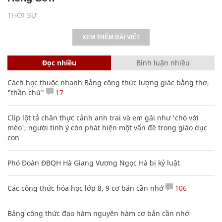
THỜI SỰ
XEM THÊM BÀI VIẾT
Đọc nhiều
Bình luận nhiều
Cách học thuộc nhanh Bảng công thức lượng giác bằng thơ,
"thần chú"
17
Clip lột tả chân thực cảnh anh trai và em gái như 'chó với
mèo', người tinh ý còn phát hiện một vấn đề trong giáo dục
con
Phó Đoàn ĐBQH Hà Giang Vương Ngọc Hà bị kỷ luật
Các công thức hóa học lớp 8, 9 cơ bản cần nhớ
106
Bảng công thức đạo hàm nguyên hàm cơ bản cần nhớ