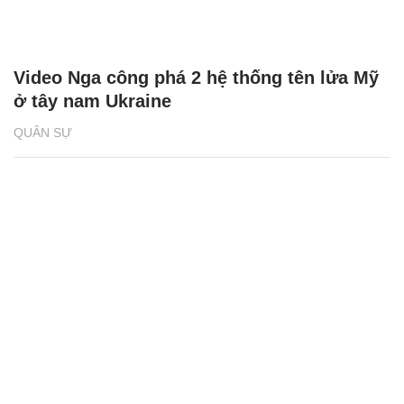
Video Nga công phá 2 hệ thống tên lửa Mỹ
ở tây nam Ukraine
QUÂN SỰ