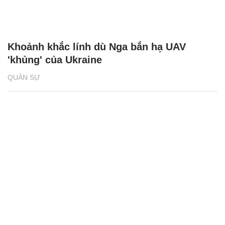
Khoảnh khắc lính dù Nga bắn hạ UAV
'khủng' của Ukraine
QUÂN SỰ