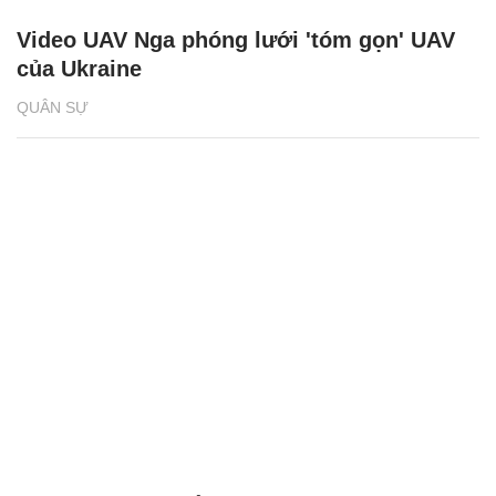
Video UAV Nga phóng lưới 'tóm gọn' UAV
của Ukraine
QUÂN SỰ