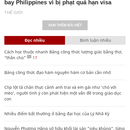
bay Philippines vì bị phạt quá hạn visa
THẾ GIỚI
XEM THÊM BÀI VIẾT
Đọc nhiều
Bình luận nhiều
Cách học thuộc nhanh Bảng công thức lượng giác bằng thơ,
"thần chú"
17
Bảng công thức đạo hàm nguyên hàm cơ bản cần nhớ
Clip lột tả chân thực cảnh anh trai và em gái như 'chó với
mèo', người tinh ý còn phát hiện một vấn đề trong giáo dục
con
Nhiều điểm bất thường ở bằng đại học của Lý Nhã Kỳ
Nguyễn Phương Hằng sở hữu khối tài sản "siêu khủng", từng