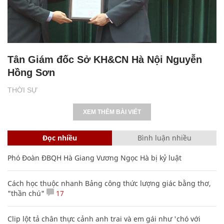
Tân Giám đốc Sở KH&CN Hà Nội Nguyễn
Hồng Sơn
THỜI SỰ
XEM THÊM BÀI VIẾT
Đọc nhiều
Bình luận nhiều
Phó Đoàn ĐBQH Hà Giang Vương Ngọc Hà bị kỷ luật
Cách học thuộc nhanh Bảng công thức lượng giác bằng thơ,
"thần chú"
17
Clip lột tả chân thực cảnh anh trai và em gái như 'chó với