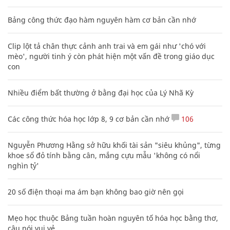
Bảng công thức đạo hàm nguyên hàm cơ bản cần nhớ
Clip lột tả chân thực cảnh anh trai và em gái như 'chó với
mèo', người tinh ý còn phát hiện một vấn đề trong giáo dục
con
Nhiều điểm bất thường ở bằng đại học của Lý Nhã Kỳ
Các công thức hóa học lớp 8, 9 cơ bản cần nhớ
106
Nguyễn Phương Hằng sở hữu khối tài sản "siêu khủng", từng
khoe sổ đỏ tính bằng cân, mắng cựu mẫu 'không có nổi
nghìn tỷ'
20 số điện thoại ma ám bạn không bao giờ nên gọi
Mẹo học thuộc Bảng tuần hoàn nguyên tố hóa học bằng thơ,
câu nói vui vẻ