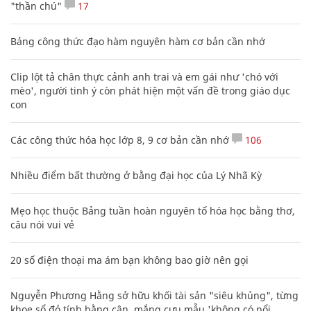
"thần chú"
17
Bảng công thức đạo hàm nguyên hàm cơ bản cần nhớ
Clip lột tả chân thực cảnh anh trai và em gái như 'chó với
mèo', người tinh ý còn phát hiện một vấn đề trong giáo dục
con
Các công thức hóa học lớp 8, 9 cơ bản cần nhớ
106
Nhiều điểm bất thường ở bằng đại học của Lý Nhã Kỳ
Mẹo học thuộc Bảng tuần hoàn nguyên tố hóa học bằng thơ,
câu nói vui vẻ
20 số điện thoại ma ám bạn không bao giờ nên gọi
Nguyễn Phương Hằng sở hữu khối tài sản "siêu khủng", từng
khoe sổ đỏ tính bằng cân, mắng cựu mẫu 'không có nổi