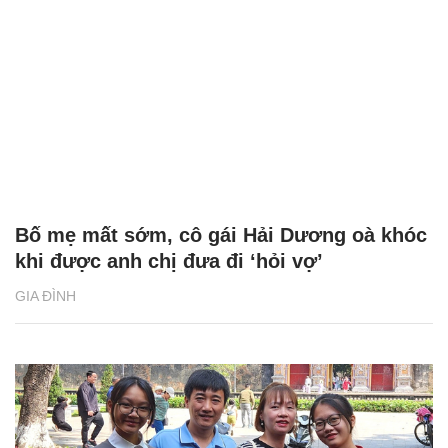
Bố mẹ mất sớm, cô gái Hải Dương oà khóc
khi được anh chị đưa đi ‘hỏi vợ’
GIA ĐÌNH