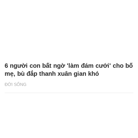
6 người con bất ngờ 'làm đám cưới' cho bố
mẹ, bù đắp thanh xuân gian khó
ĐỜI SỐNG