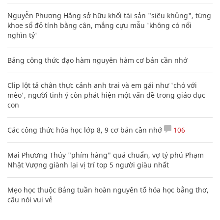
Nguyễn Phương Hằng sở hữu khối tài sản "siêu khủng", từng
khoe sổ đỏ tính bằng cân, mắng cựu mẫu 'không có nổi
nghìn tỷ'
Bảng công thức đạo hàm nguyên hàm cơ bản cần nhớ
Clip lột tả chân thực cảnh anh trai và em gái như 'chó với
mèo', người tinh ý còn phát hiện một vấn đề trong giáo dục
con
Các công thức hóa học lớp 8, 9 cơ bản cần nhớ
106
Mai Phương Thúy "phím hàng" quá chuẩn, vợ tỷ phú Phạm
Nhật Vượng giành lại vị trí top 5 người giàu nhất
Mẹo học thuộc Bảng tuần hoàn nguyên tố hóa học bằng thơ,
câu nói vui vẻ