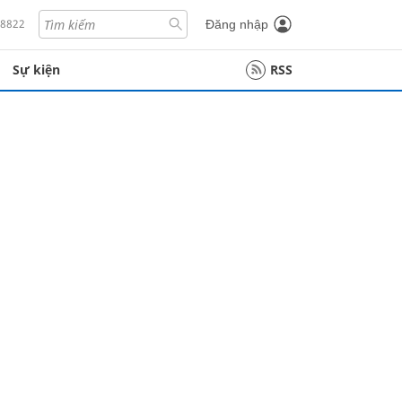
18822
Đăng nhập
Sự kiện
RSS