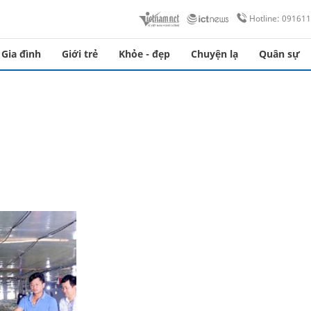
Hotline: 09161
Gia đình
Giới trẻ
Khỏe - đẹp
Chuyện lạ
Quân sự