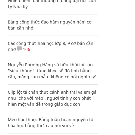
Nhiều điểm bất thường ở bằng đại học của
Lý Nhã Kỳ
Bảng công thức đạo hàm nguyên hàm cơ
bản cần nhớ
Các công thức hóa học lớp 8, 9 cơ bản cần
nhớ
106
Nguyễn Phương Hằng sở hữu khối tài sản
"siêu khủng", từng khoe sổ đỏ tính bằng
cân, mắng cựu mẫu 'không có nổi nghìn tỷ'
Clip lột tả chân thực cảnh anh trai và em gái
như 'chó với mèo', người tinh ý còn phát
hiện một vấn đề trong giáo dục con
Mẹo học thuộc Bảng tuần hoàn nguyên tố
hóa học bằng thơ, câu nói vui vẻ