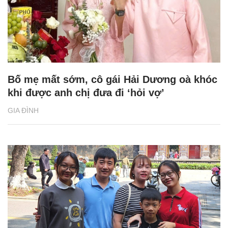
Bố mẹ mất sớm, cô gái Hải Dương oà khóc
khi được anh chị đưa đi ‘hỏi vợ’
GIA ĐÌNH