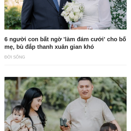
6 người con bất ngờ 'làm đám cưới' cho bố
mẹ, bù đắp thanh xuân gian khó
ĐỜI SỐNG