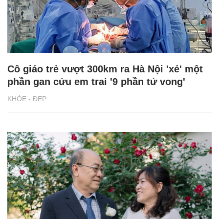
Cô giáo trẻ vượt 300km ra Hà Nội 'xẻ' một
phần gan cứu em trai '9 phần tử vong'
KHỎE - ĐẸP