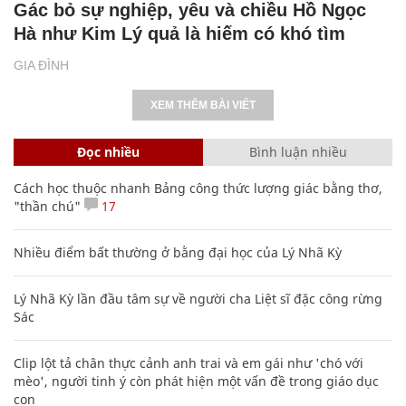
Gác bỏ sự nghiệp, yêu và chiều Hồ Ngọc
Hà như Kim Lý quả là hiếm có khó tìm
GIA ĐÌNH
XEM THÊM BÀI VIẾT
Đọc nhiều
Bình luận nhiều
Cách học thuộc nhanh Bảng công thức lượng giác bằng thơ,
"thần chú"
17
Nhiều điểm bất thường ở bằng đại học của Lý Nhã Kỳ
Lý Nhã Kỳ lần đầu tâm sự về người cha Liệt sĩ đặc công rừng
Sác
Clip lột tả chân thực cảnh anh trai và em gái như 'chó với
mèo', người tinh ý còn phát hiện một vấn đề trong giáo dục
con