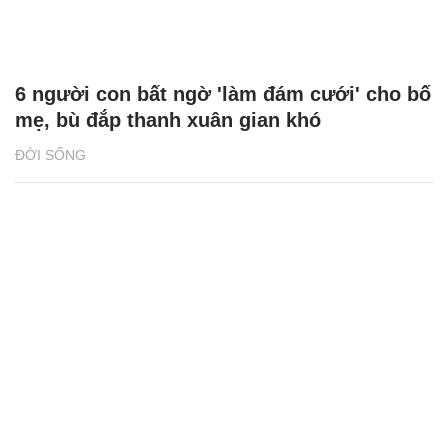
6 người con bất ngờ 'làm đám cưới' cho bố
mẹ, bù đắp thanh xuân gian khó
ĐỜI SỐNG