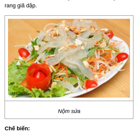
rang giã dập.
Nộm sứa
Chế biến: