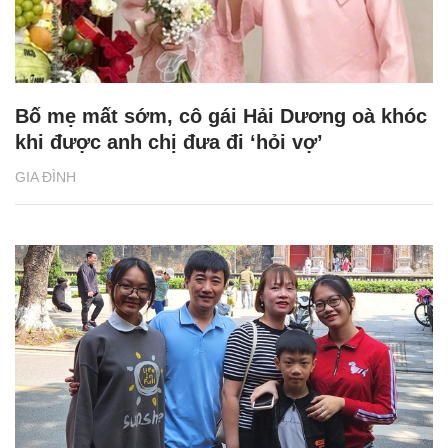
Bố mẹ mất sớm, cô gái Hải Dương oà khóc
khi được anh chị đưa đi ‘hỏi vợ’
GIA ĐÌNH