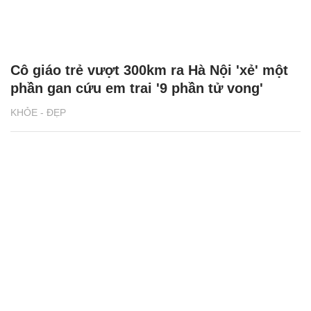
Cô giáo trẻ vượt 300km ra Hà Nội 'xẻ' một
phần gan cứu em trai '9 phần tử vong'
KHỎE - ĐẸP