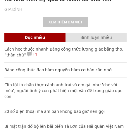
GIA ĐÌNH
XEM THÊM BÀI VIẾT
Đọc nhiều
Bình luận nhiều
Cách học thuộc nhanh Bảng công thức lượng giác bằng thơ,
"thần chú"
17
Bảng công thức đạo hàm nguyên hàm cơ bản cần nhớ
Clip lột tả chân thực cảnh anh trai và em gái như 'chó với
mèo', người tinh ý còn phát hiện một vấn đề trong giáo dục
con
20 số điện thoại ma ám bạn không bao giờ nên gọi
Bí mật trận đổ bộ lên bãi biển Tà Lơn của Hải quân Việt Nam